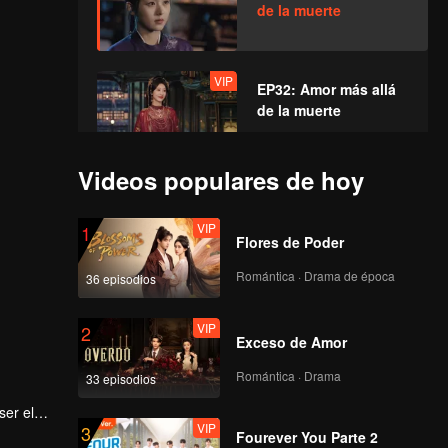
de la muerte
VIP
EP32: Amor más allá
de la muerte
Videos populares de hoy
VIP
EP33: Amor más allá
de la muerte
VIP
1
Flores de Poder
Romántica · Drama de época
36 episodios
VIP
EP34: Amor más allá
de la muerte
VIP
2
Exceso de Amor
Romántica · Drama
33 episodios
VIP
EP35: Amor más allá
de la muerte
ser el
VIP
3
curo
Fourever You Parte 2