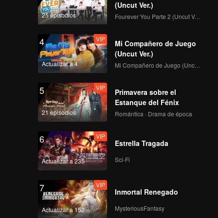
tado. A
(Uncut Ver.)
conserva
25 episodios
VIP
Fourever You Parte 2 (Uncut Ver.)
EP36: Amor más allá
de la muerte
VIP
4
Mi Compañero de Juego
(Uncut Ver.)
Actualizar a 4
VIP
Mi Compañero de Juego (Uncut Ver.)
EP37: Amor más allá
de la muerte
VIP
5
Primavera sobre el
Estanque del Fénix
21 episodios
VIP
Romántica · Drama de época
EP38: Amor más allá
de la muerte
VIP
6
Estrella Tragada
Sci-Fi
Actualizar a 235
VIP
EP39: Amor más allá
de la muerte
VIP
7
Inmortal Renegado
MysteriousFantasy
Actualizar a 152
VIP
EP40: Amor más allá