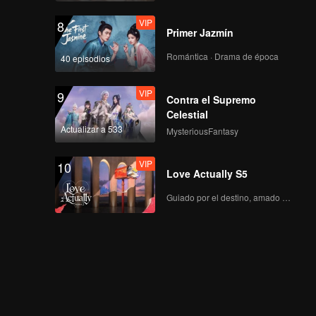
de la muerte
VIP
8
Primer Jazmín
Romántica · Drama de época
40 episodios
VIP
Final juntos
VIP
9
Contra el Supremo
Celestial
Actualizar a 533
Tráileres
MysteriousFantasy
Trailer 34: Amor más
allá de la muerte
VIP
10
Love Actually S5
Guiado por el destino, amado con el corazón.
Tráileres
Trailer 35: Amor más
allá de la muerte
Tráileres
Trailer 36: Amor más
allá de la muerte