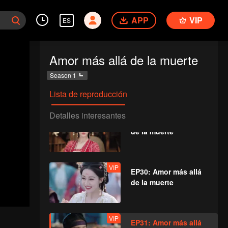
VIP
EP27: Amor más allá
APP
VIP
ES
de la muerte
Amor más allá de la muerte
VIP
EP28: Amor más allá
Season 1
de la muerte
Lista de reproducción
Detalles interesantes
VIP
EP29: Amor más allá
de la muerte
VIP
EP30: Amor más allá
de la muerte
VIP
EP31: Amor más allá