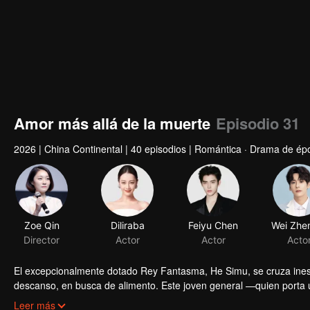
Amor más allá de la muerte
Episodio 31
2026
|
China Continental
|
40 episodios
|
Romántica · Drama de épo
Zoe Qin
Diliraba
Feiyu Chen
Director
Actor
Actor
Acto
El excepcionalmente dotado Rey Fantasma, He Simu, se cruza ine
descanso, en busca de alimento. Este joven general —quien porta 
verdadero Duan Xu. A medida que se ponen a prueba mutuamente a 
Leer más