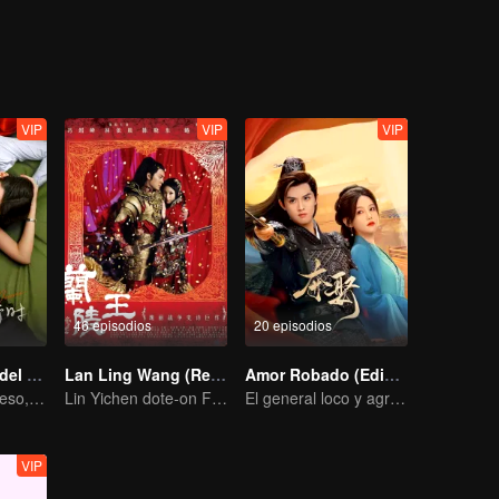
 vez, Duan Xu descubre la entereza y la soledad que He Simu ha sopor
os— y de la existencia de un fantasma de cuatrocientos años que aún 
tiempo a través de su amor.
VIP
VIP
VIP
46 episodios
20 episodios
Amor en el filo del divorcio
Lan Ling Wang (Rey de Lanling)
Amor Robado (Edición Especial)
Divorcio en proceso, el corazón se conmueve en el momento justo
Lin Yichen dote-on Feng Shaofeng
El general loco y agresivo toma a su esposa por amor
VIP