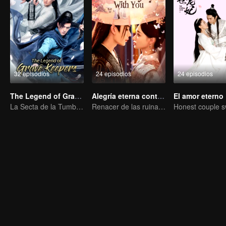
32 episodios
24 episodios
24 episodios
The Legend of Grave Keepers
Alegría eterna contigo
El amor eterno
La Secta de la Tumba: Una Saga de Artes Marciales
Renacer de las ruinas: Protege a mi hijo, acaba con la escoria y encuentra el verdadero amor