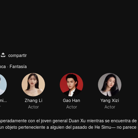
compartir
ca · Fantasía
Wei Zheming
Zhang Li
Gao Han
Yang Xizi
r
Actor
Actor
Actor
speradamente con el joven general Duan Xu mientras se encuentra de
un objeto perteneciente a alguien del pasado de He Simu— no parece 
través de sutiles intercambios, He Simu desvela gradualmente el os