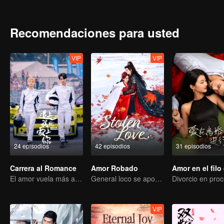
pasado y las aspiraciones ocultas en el corazón de Duan Xu. A su
pesar de la efímera vida de un mortal —que no supera los cien añ
la apariencia de una joven, ambos desafían el implacable paso del 
Recomendaciones para usted
VIP
VIP
24 episodios
42 episodios
31 episodios
Carrera al Romance
Amor Robado
El amor vuela más allá de las fronteras, la gloria unida como socios
General loco se apodera de su esposa por amor
VIP