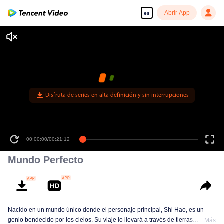
Abrir App
es
Disfruta de series en alta definición y sin interrupciones
00:00:00
/
00:21:12
Mundo Perfecto
Nacido en un mundo único donde el personaje principal, Shi Hao, es un
genio bendecido por los cielos. Su viaje lo llevará a través de tierras
Más