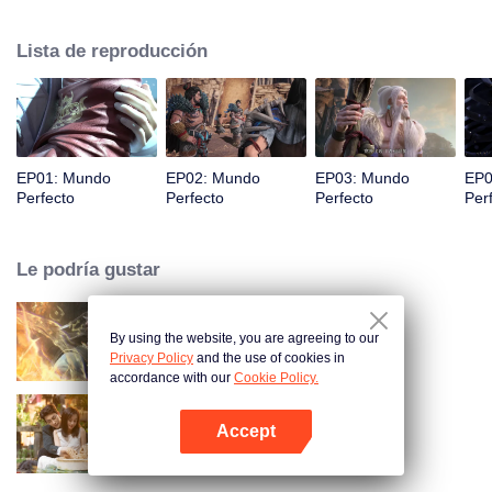
desconocidas hasta que pueda convertirse en una persona que realmente
pueda sacudir al mundo.
Lista de reproducción
EP01: Mundo
EP02: Mundo
EP03: Mundo
EP0
Perfecto
Perfecto
Perfecto
Per
Le podría gustar
By using the website, you are agreeing to our
Mundo de los Inmortales
Privacy Policy
and the use of cookies in
accordance with our
Cookie Policy.
Accept
Amor como un contrato
Abrir App