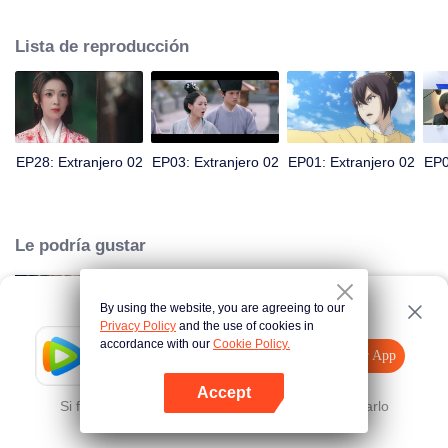
salvar a la raza humana. En un momento difícil, Ina le entrega la tecnología
secreta a su hija Iya. Veinte años más tarde, Irving y Ron El grupo se
Lista de reproducción
enfrenta, completa su propia transformación y salva a la gente del puente.
EP28: Extranjero 02
EP03: Extranjero 02
EP01: Extranjero 02
EP0
Le podría gustar
By using the website, you are agreeing to our
Tiene que casarse
Privacy Policy
and the use of cookies in
accordance with our
Cookie Policy.
Tencent Video
Abrir App
Mira más contenido
Accept
La serenata de inodoro del CEO
Si falla, por favor
Haz clic aquí
y vuelve a intentarlo
Abrir App