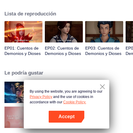
espacio, Nie Li persigue la verdad del mundo. La bella y gentil Ye Ziyun, y la
obstinada y arrogante Xiao Ning'er, ¿cómo debería elegir cuando se
Lista de reproducción
enfrenta al favor de las dos diosas?
EP01: Cuentos de
EP02: Cuentos de
EP03: Cuentos de
EP0
Demonios y Dioses
Demonios y Dioses
Demonios y Dioses
Dem
Le podría gustar
By using the website, you are agreeing to our
Universo Marcial Temporada 1
Privacy Policy
and the use of cookies in
accordance with our
Cookie Policy.
Accept
Amor desde el matrimonio
Abrir App