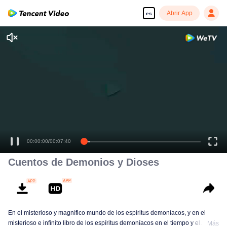
Abrir App
es
Cuentos de Demonios y Dioses
En el misterioso y magnífico mundo de los espíritus demoníacos, y en el
misterioso e infinito libro de los espíritus demoníacos en el tiempo y el
Más