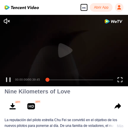
Abrir App
es
00:00:00
/
00:39:45
Nine Kilometers of Love
La reputación del piloto estrella Chu Fei se convirtió en el objetivo de los
nuevos pilotos para ponerse al día. De una familia de voladores, el nuevo
Más