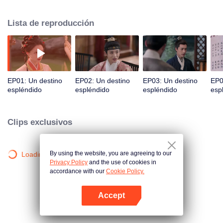
convertirse en una dama noble llena de elegancia e influencia. Cuando
surgen cuestiones de matrimonio, se niega a seguir la tradición y se aferra
Lista de reproducción
firmemente a sus propias convicciones sobre el amor. Pero cuando varios
hombres entran en su vida, cada uno ofreciéndole un futuro diferente, ¿a
quién elegirá Gu Jinzhao?
EP01: Un destino
EP02: Un destino
EP03: Un destino
EP0
espléndido
espléndido
espléndido
esp
Clips exclusivos
By using the website, you are agreeing to our
Loading…
Privacy Policy
and the use of cookies in
accordance with our
Cookie Policy.
Accept
Abrir App