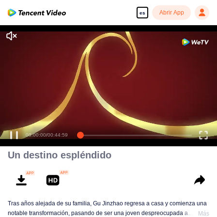
Abrir App
es
00:00:00
/
00:44:59
Un destino espléndido
Tras años alejada de su familia, Gu Jinzhao regresa a casa y comienza una
notable transformación, pasando de ser una joven despreocupada a
Más