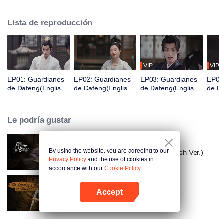
Acaba de despertar y se encuentra en prisión y está a punto de ser exiliado
a una ciudad fronteriza en tres días, por lo que es valorado por una
Lista de reproducción
organización de guardianes para cambiar su destino y así convertirse en un
Guardián.
VIP
VIP
EP01: Guardianes
EP02: Guardianes
EP03: Guardianes
EP0
de Dafeng(English
de Dafeng(English
de Dafeng(English
de 
Ver.)
Ver.)
Ver.)
Ver.
Le podría gustar
By using the website, you are agreeing to our
El Prisionero de la Belleza (English Ver.)
Privacy Policy
and the use of cookies in
accordance with our
Cookie Policy.
Accept
La leyenda de ShenLi
Abrir App