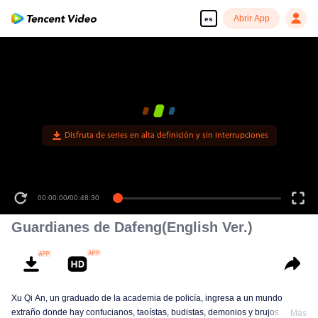
Abrir App
es
Disfruta de series en alta definición y sin interrupciones
00:00:00
/
00:48:30
Guardianes de Dafeng(English Ver.)
Xu Qi An, un graduado de la academia de policía, ingresa a un mundo
extraño donde hay confucianos, taoístas, budistas, demonios y brujos.
Más