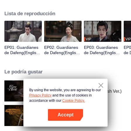
Acaba de despertar y se encuentra en prisión y está a punto de ser exiliado
a una ciudad fronteriza en tres días, por lo que es valorado por una
Lista de reproducción
organización de guardianes para cambiar su destino y así convertirse en un
Guardián.
VIP
VIP
EP01: Guardianes
EP02: Guardianes
EP03: Guardianes
EP0
de Dafeng(English
de Dafeng(English
de Dafeng(English
de 
Ver.)
Ver.)
Ver.)
Ver.
Le podría gustar
By using the website, you are agreeing to our
El Prisionero de la Belleza (English Ver.)
Privacy Policy
and the use of cookies in
accordance with our
Cookie Policy.
Accept
La leyenda de ShenLi
Abrir App