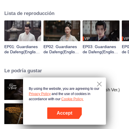
Acaba de despertar y se encuentra en prisión y está a punto de ser exiliado
a una ciudad fronteriza en tres días, por lo que es valorado por una
Lista de reproducción
organización de guardianes para cambiar su destino y así convertirse en un
Guardián.
VIP
VIP
EP01: Guardianes
EP02: Guardianes
EP03: Guardianes
EP0
de Dafeng(English
de Dafeng(English
de Dafeng(English
de 
Ver.)
Ver.)
Ver.)
Ver.
Le podría gustar
By using the website, you are agreeing to our
El Prisionero de la Belleza (English Ver.)
Privacy Policy
and the use of cookies in
accordance with our
Cookie Policy.
Accept
La leyenda de ShenLi
Abrir App