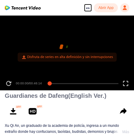
Abrir App
es
00:00:00
/
00:46:14
Guardianes de Dafeng(English Ver.)
Xu Qi An, un graduado de la academia de policía, ingresa a un mundo
extraño donde hay confucianos, taoístas, budistas, demonios y brujos.
Más