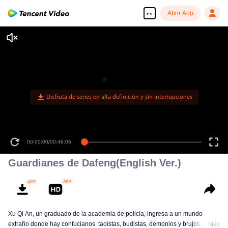
Abrir App
es
Disfruta de series en alta definición y sin interrupciones
00:00:00
/
00:46:05
Guardianes de Dafeng(English Ver.)
Xu Qi An, un graduado de la academia de policía, ingresa a un mundo
extraño donde hay confucianos, taoístas, budistas, demonios y brujos.
Más