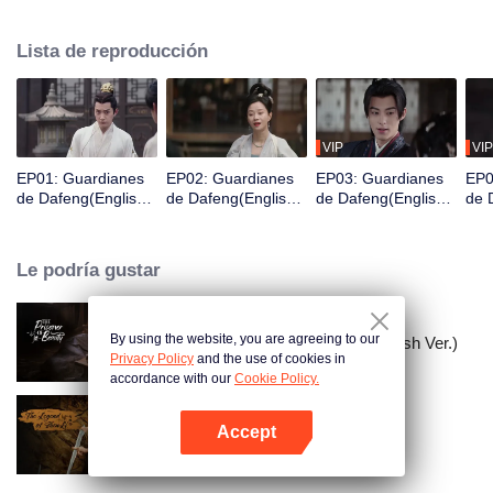
Acaba de despertar y se encuentra en prisión y está a punto de ser exiliado
a una ciudad fronteriza en tres días, por lo que es valorado por una
Lista de reproducción
organización de guardianes para cambiar su destino y así convertirse en un
Guardián.
VIP
VIP
EP01: Guardianes
EP02: Guardianes
EP03: Guardianes
EP0
de Dafeng(English
de Dafeng(English
de Dafeng(English
de 
Ver.)
Ver.)
Ver.)
Ver.
Le podría gustar
By using the website, you are agreeing to our
El Prisionero de la Belleza (English Ver.)
Privacy Policy
and the use of cookies in
accordance with our
Cookie Policy.
Accept
La leyenda de ShenLi
Abrir App