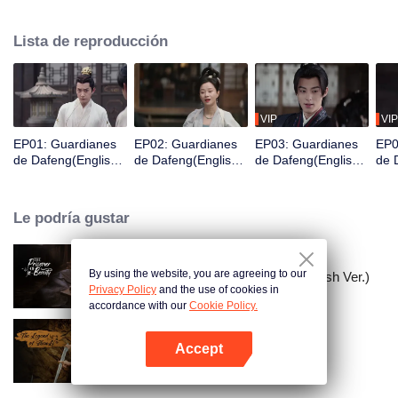
Acaba de despertar y se encuentra en prisión y está a punto de ser exiliado
a una ciudad fronteriza en tres días, por lo que es valorado por una
Lista de reproducción
organización de guardianes para cambiar su destino y así convertirse en un
Guardián.
VIP
VIP
EP01: Guardianes
EP02: Guardianes
EP03: Guardianes
EP0
de Dafeng(English
de Dafeng(English
de Dafeng(English
de 
Ver.)
Ver.)
Ver.)
Ver.
Le podría gustar
By using the website, you are agreeing to our
El Prisionero de la Belleza (English Ver.)
Privacy Policy
and the use of cookies in
accordance with our
Cookie Policy.
Accept
La leyenda de ShenLi
Abrir App