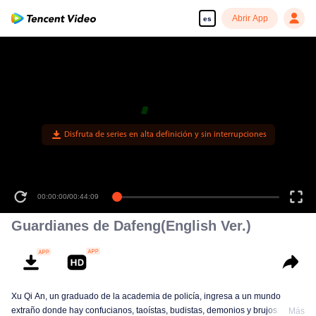
Abrir App
es
Disfruta de series en alta definición y sin interrupciones
00:00:00
/
00:44:09
Guardianes de Dafeng(English Ver.)
Xu Qi An, un graduado de la academia de policía, ingresa a un mundo
extraño donde hay confucianos, taoístas, budistas, demonios y brujos.
Más