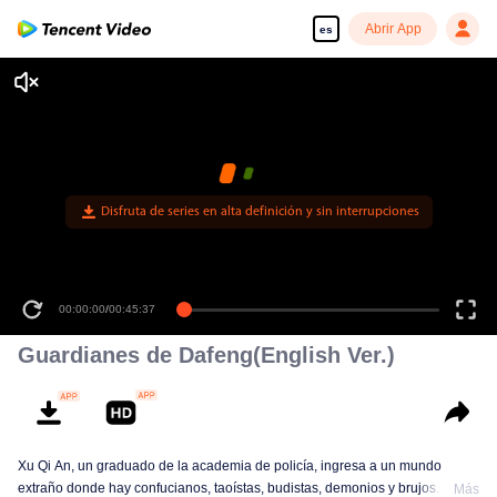
Abrir App
es
00:00:00
/
00:45:37
Guardianes de Dafeng(English Ver.)
Xu Qi An, un graduado de la academia de policía, ingresa a un mundo
extraño donde hay confucianos, taoístas, budistas, demonios y brujos.
Más