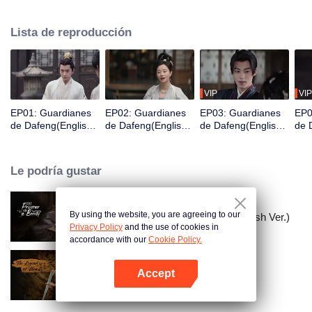
Acaba de despertar y se encuentra en prisión y está a punto de ser exiliado
a una ciudad fronteriza en tres días, por lo que es valorado por una
Lista de reproducción
organización de guardianes para cambiar su destino y así convertirse en un
Guardián.
VIP
VIP
EP01: Guardianes
EP02: Guardianes
EP03: Guardianes
EP0
de Dafeng(English
de Dafeng(English
de Dafeng(English
de 
Ver.)
Ver.)
Ver.)
Ver.
Le podría gustar
By using the website, you are agreeing to our
El Prisionero de la Belleza (English Ver.)
Privacy Policy
and the use of cookies in
accordance with our
Cookie Policy.
Accept
La leyenda de ShenLi
Abrir App