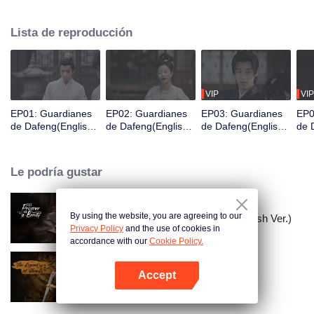
Acaba de despertar y se encuentra en prisión y está a punto de ser exiliado
a una ciudad fronteriza en tres días, por lo que es valorado por una
Lista de reproducción
organización de guardianes para cambiar su destino y así convertirse en un
Guardián.
VIP
VIP
EP01: Guardianes
EP02: Guardianes
EP03: Guardianes
EP0
de Dafeng(English
de Dafeng(English
de Dafeng(English
de 
Ver.)
Ver.)
Ver.)
Ver.
Le podría gustar
By using the website, you are agreeing to our
El Prisionero de la Belleza (English Ver.)
Privacy Policy
and the use of cookies in
accordance with our
Cookie Policy.
Accept
La leyenda de ShenLi
Abrir App