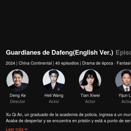
Guardianes de Dafeng(English Ver.)
Epis
2024
|
China Continental
|
40 episodios
|
Drama de época · Fantas
Deng Ke
Heli Wang
Tian Xiwei
Yijun L
Director
Actor
Actor
Acto
Xu Qi An, un graduado de la academia de policía, ingresa a un mun
Acaba de despertar y se encuentra en prisión y está a punto de ser 
organización de guardianes para cambiar su destino y así converti
Leer más