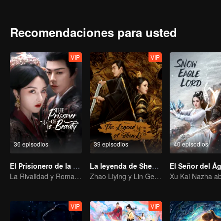
Recomendaciones para usted
VIP
VIP
36 episodios
39 episodios
40 episodios
El Prisionero de la Belleza (English Ver.)
La leyenda de ShenLi
La Rivalidad y Romance de Song Zu'er y Liu Yuning
Zhao Liying y Lin Gengxin Cooperan Nuevamente
VIP
VIP