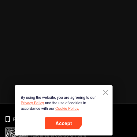
By using the website, you are agreeing to our
Privacy Policy
and the use of cookies in
accordance with our
Cookie Policy.
Phone
Accept
¡Escanee el código QR para