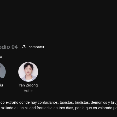
odio 04
compartir
ía
iu
Yan Zidong
r
Actor
do extraño donde hay confucianos, taoístas, budistas, demonios y bru
exiliado a una ciudad fronteriza en tres días, por lo que es valorado p
rse en un Guardián.