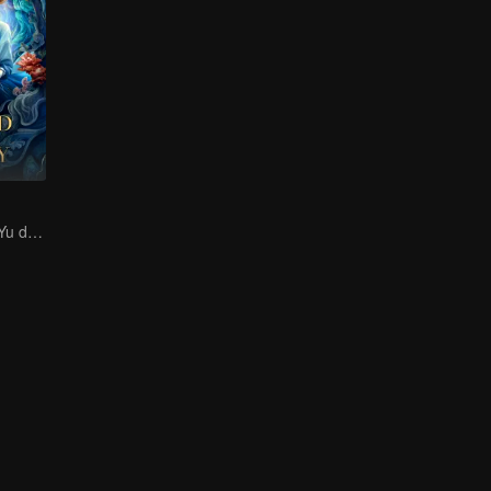
Xu Kai y Esther Yu descubren juntos la conspiración