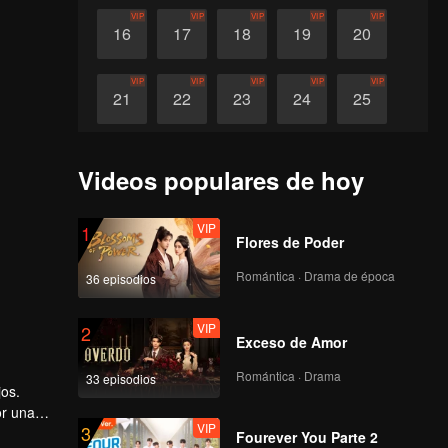
VIP
VIP
VIP
VIP
VIP
16
17
18
19
20
VIP
VIP
VIP
VIP
VIP
21
22
23
24
25
VIP
VIP
VIP
VIP
VIP
26
27
28
29
30
Videos populares de hoy
VIP
1
Flores de Poder
Romántica · Drama de época
36 episodios
VIP
2
Exceso de Amor
Romántica · Drama
33 episodios
jos.
or una
VIP
3
Fourever You Parte 2