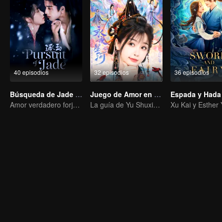
40 episodios
32 episodios
36 episodios
Búsqueda de Jade (Versión en Inglés)
Juego de Amor en la Fantasía Oriental(English Ver.)
Espada y Hada
Amor verdadero forjado en las llamas de la guerra
La guía de Yu Shuxin para conquistar a Ding Yuxi