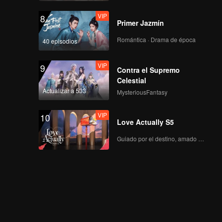
VIP
8
Primer Jazmín
Romántica · Drama de época
40 episodios
VIP
9
Contra el Supremo
Celestial
Actualizar a 533
MysteriousFantasy
VIP
10
Love Actually S5
Guiado por el destino, amado con el corazón.