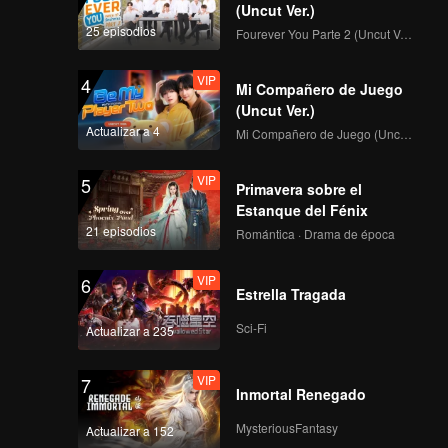
(Uncut Ver.)
25 episodios
Fourever You Parte 2 (Uncut Ver.)
VIP
4
Mi Compañero de Juego
(Uncut Ver.)
Actualizar a 4
Mi Compañero de Juego (Uncut Ver.)
VIP
5
Primavera sobre el
Estanque del Fénix
21 episodios
Romántica · Drama de época
VIP
6
Estrella Tragada
Sci-Fi
Actualizar a 235
VIP
7
Inmortal Renegado
MysteriousFantasy
Actualizar a 152