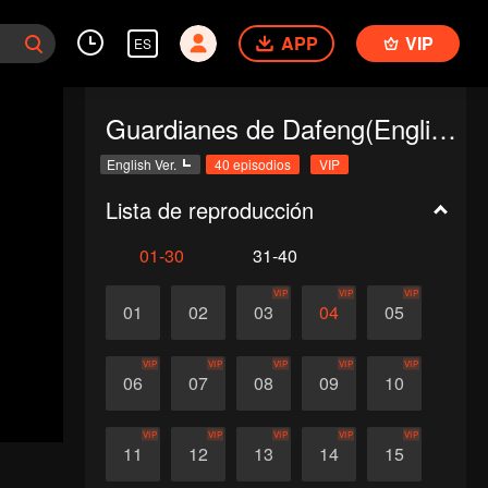
APP
VIP
ES
Guardianes de Dafeng(English Ver.)
English Ver.
40 episodios
VIP
Lista de reproducción
01-30
31-40
VIP
VIP
VIP
01
02
03
04
05
VIP
VIP
VIP
VIP
VIP
06
07
08
09
10
VIP
VIP
VIP
VIP
VIP
11
12
13
14
15