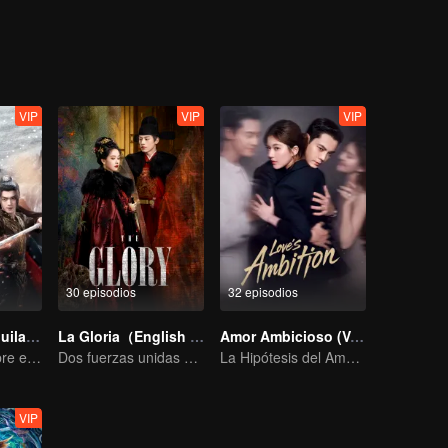
VIP
VIP
VIP
30 episodios
32 episodios
El Señor del Águila de Nieve
La Gloria（English Version）
Amor Ambicioso (Versión en Inglés)
Xu Kai Nazha abre el extraordinario mundo de la pasión.
Dos fuerzas unidas para romper el dilema
La Hipótesis del Amor Verdadero de Zhao Lusi y Chen Weiting
VIP