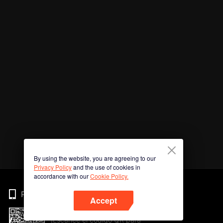
By using the website, you are agreeing to our
Privacy Policy
and the use of cookies in
accordance with our
Cookie Policy.
Phone
Accept
¡Escanee el código QR para