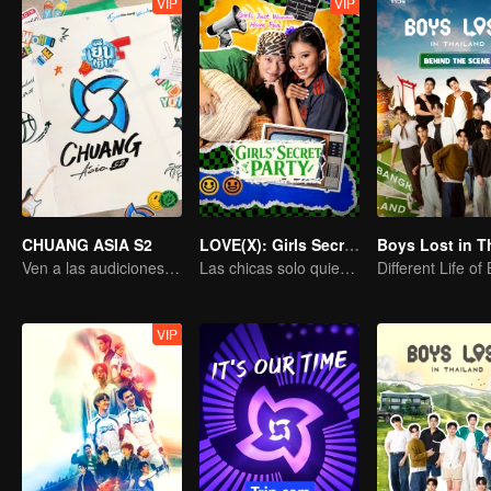
VIP
VIP
CHUANG ASIA S2
LOVE(X): Girls Secret Party
Ven a las audiciones asiáticas y elige a tu ídolo
Las chicas solo quieren divertirse
Different Life of
VIP