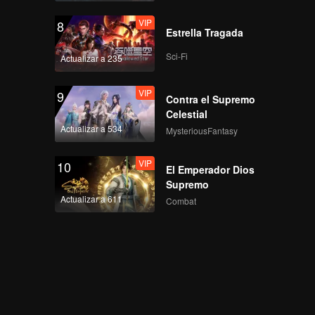
VIP
8
Estrella Tragada
Primera Cámara de
enfoque de CHUANG
Sci-Fi
Actualizar a 235
ASIA S2 NINJA
VIP
9
Contra el Supremo
Primera Cámara de
Celestial
enfoque de CHUANG
Actualizar a 534
MysteriousFantasy
ASIA S2 SICHEN
VIP
10
El Emperador Dios
Primera Cámara de
Supremo
enfoque de CHUANG
Actualizar a 611
Combat
ASIA S2 MYST
Primera Cámara de
enfoque de CHUANG
ASIA S2 WHYLUCAS