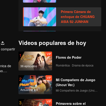
Primera Cámara de
enfoque de CHUANG
ASIA S2 JUNHAN
Primera Cámara de
enfoque de CHUANG
Videos populares de hoy
ASIA S2 OMAR
compartir
VIP
1
Flores de Poder
Primera Cámara de
enfoque de CHUANG
Romántica · Drama de época
énica de
36 episodios
ASIA S2 PRAY
uo.
VIP
2
Mi Compañero de Juego
Primera Cámara de
(Uncut Ver.)
enfoque de CHUANG
Actualizar a 4
Mi Compañero de Juego (Uncut Ver.)
ASIA S2 GORDON
VIP
3
Primavera sobre el