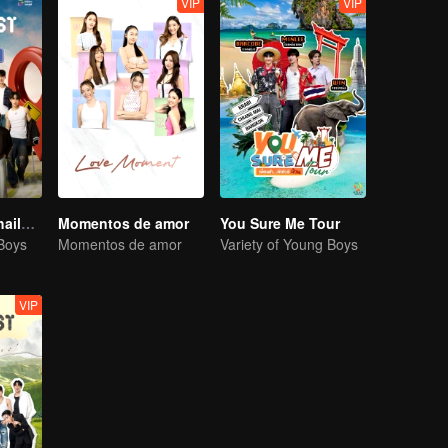
VIP
VIP
Boys Lost in Thailand·Behind the Scene
Momentos de amor
You Sure Me Tour
 Boys
Momentos de amor
Variety of Young Boys
VIP