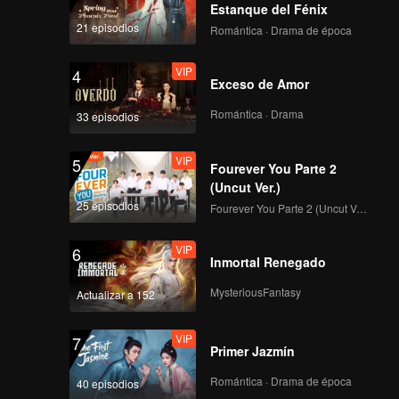
Primera Cámara de
Estanque del Fénix
enfoque de CHUANG
21 episodios
Romántica · Drama de época
ASIA S2 HU YETAO
VIP
4
Exceso de Amor
Primera Cámara de
enfoque de CHUANG
Romántica · Drama
33 episodios
ASIA S2 AGUANG
VIP
5
Fourever You Parte 2
Primera Cámara de
(Uncut Ver.)
enfoque de CHUANG
25 episodios
Fourever You Parte 2 (Uncut Ver.)
ASIA S2 BIANURA
VIP
6
Inmortal Renegado
Primera Cámara de
enfoque de CHUANG
MysteriousFantasy
Actualizar a 152
ASIA S2 ALTON ANG
VIP
7
Primer Jazmín
Primera Cámara de
enfoque de CHUANG
Romántica · Drama de época
40 episodios
ASIA S2 PEAT