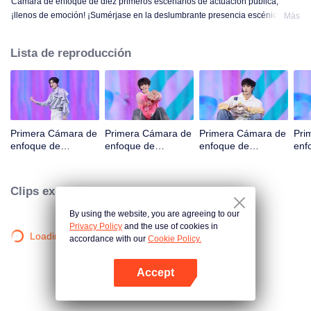
Cámara de enfoque de diez primeros escenarios de actuación pública,
¡llenos de emoción! ¡Sumérjase en la deslumbrante presencia escénica de
Más
los aprendices! Está bien, está bien, está bien. A. MALAS NOTICIAS. Difícil
de decir. Atención. Fuegos artificiales. Sigue siendo un monstruo. Súper.
Lista de reproducción
Amor verdadero. Bajo el camino de la luna.
Primera Cámara de
Primera Cámara de
Primera Cámara de
Pri
enfoque de
enfoque de
enfoque de
enf
CHUANG ASIA S2
CHUANG ASIA S2
CHUANG ASIA S2
CHU
B
JINGYU
JUNHAN
OM
Clips exclusivos
By using the website, you are agreeing to our
Privacy Policy
and the use of cookies in
Loading…
accordance with our
Cookie Policy.
Accept
Abrir App