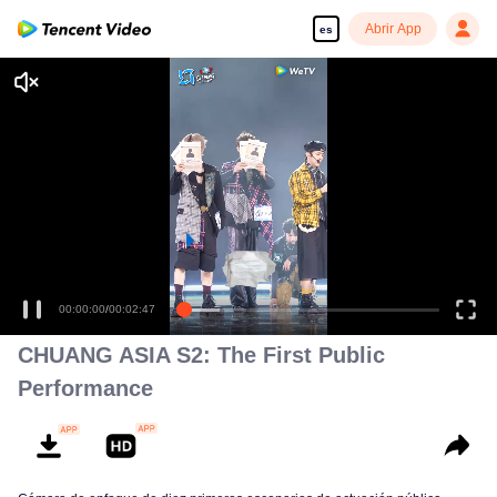
Abrir App
es
00:00:00
/
00:02:47
CHUANG ASIA S2: The First Public
Performance