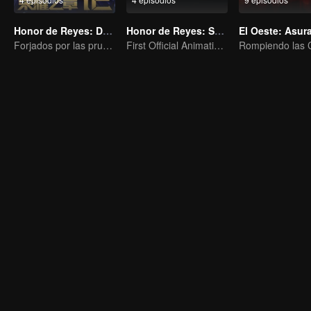
Honor de Reyes: Destino
Honor de Reyes: Sueño Eterno
El Oeste: Asur
Forjados por las pruebas, listos para afrontar el destino.
First Official Animation of Honor of Kings