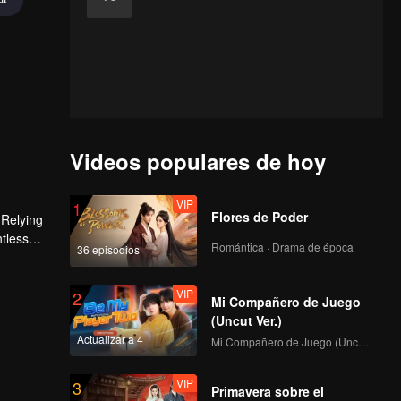
Videos populares de hoy
VIP
1
Flores de Poder
 Relying
ntless
Romántica · Drama de época
36 episodios
ed the
n son,
VIP
2
Mi Compañero de Juego
(Uncut Ver.)
Actualizar a 4
Mi Compañero de Juego (Uncut Ver.)
VIP
3
Primavera sobre el