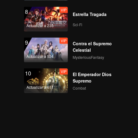
VIP
8
Estrella Tragada
Sci-Fi
Actualizar a 235
VIP
9
Contra el Supremo
Celestial
Actualizar a 534
MysteriousFantasy
VIP
10
El Emperador Dios
Supremo
Actualizar a 611
Combat