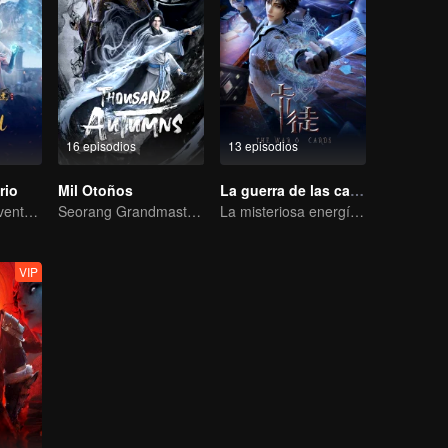
16 episodios
13 episodios
rio
Mil Otoños
La guerra de las cartas
Extraordinaria aventura, una adolescente renacida de la adversidad.
Seorang Grandmaster Berlatih Seni Bela Diri di Dunia Manusia
La misteriosa energía de las cartas provocó una guerra, ¿cómo la manejó Chen Mu?
VIP