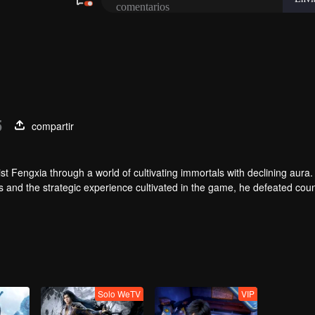
5
compartir
t Fengxia through a world of cultivating immortals with declining aura.
ers and the strategic experience cultivated in the game, he defeated cou
 solved the internal and external troubles of Qianqiu Valley and defeat
 Xuanwu Emperor, he resolved the human crisis and defeated the demo
e, and restored the heaven and earth aura of the Xuanyuan World.
Solo WeTV
VIP