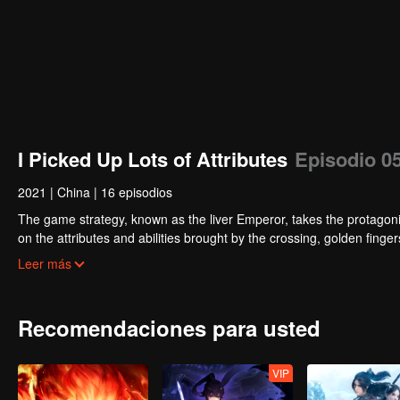
I Picked Up Lots of Attributes
Episodio 0
2021
|
China
|
16 episodios
The game strategy, known as the liver Emperor, takes the protagonis
on the attributes and abilities brought by the crossing, golden fing
powerful enemies along the way and gained countless skills. He first
Leer más
Xuanwu Kingdom that came to provoke; then, at the request of the
thus saving the human race from the persecution of the demon rac
Recomendaciones para usted
VIP