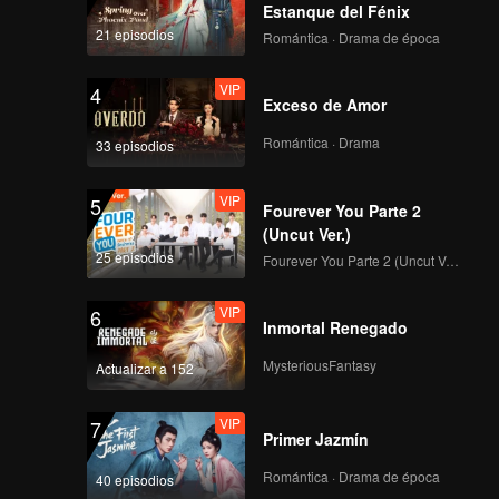
Estanque del Fénix
21 episodios
Romántica · Drama de época
VIP
4
Exceso de Amor
Romántica · Drama
33 episodios
VIP
5
Fourever You Parte 2
(Uncut Ver.)
25 episodios
Fourever You Parte 2 (Uncut Ver.)
VIP
6
Inmortal Renegado
MysteriousFantasy
Actualizar a 152
VIP
7
Primer Jazmín
Romántica · Drama de época
40 episodios