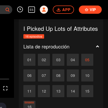
APP
VIP
ES
I Picked Up Lots of Attributes
16 episodios
Lista de reproducción
01
02
03
04
05
06
07
08
09
10
11
12
13
14
15
Completos
16