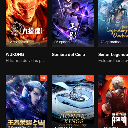
12 episodios
26 episodios
78 episodios
WUKONG
Sombra del Cielo
Señor Legenda
El karma de vidas pasadas está destinado a destrozar los cielos.
VIP
VIP
4 episodios
4 episodios
9 episodios