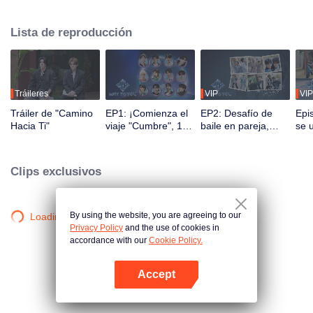
Durante 2.5 meses, el público podrá presenciar su crecimiento a través de
programas de realidad y presentaciones en vivo mediante interacción
Lista de reproducción
multiplataforma. Los espectadores participan directamente en el desarrollo
de sus ídolos a través de votaciones y apoyo, observando el viaje desde el
primer encuentro hasta la perfecta sincronía. La pareja más popular con la
mejor química debutará finalmente en el escenario global.
Tráileres
VIP
VIP
Tráiler de "Camino
EP1: ¡Comienza el
EP2: Desafío de
Epi
Hacia Ti"
viaje "Cumbre", 12
baile en pareja,
se 
jóvenes chino-
¡compañeros a sus
men
tailandeses se
puestos!
¡re
conocen por
mom
Clips exclusivos
primera vez!
By using the website, you are agreeing to our
Loading…
Privacy Policy
and the use of cookies in
accordance with our
Cookie Policy.
Accept
Abrir App