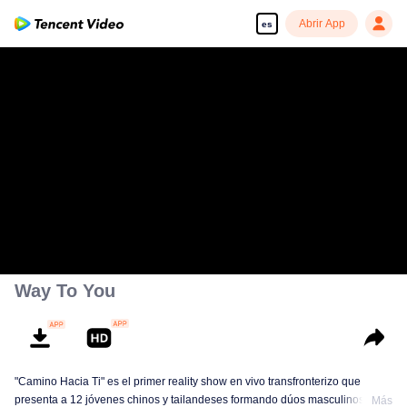
Abrir App
es
Way To You
"Camino Hacia Ti" es el primer reality show en vivo transfronterizo que
presenta a 12 jóvenes chinos y tailandeses formando dúos masculinos.
Más