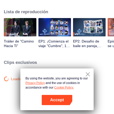
Durante 2.5 meses, el público podrá presenciar su crecimiento a través de
programas de realidad y presentaciones en vivo mediante interacción
Lista de reproducción
multiplataforma. Los espectadores participan directamente en el desarrollo
de sus ídolos a través de votaciones y apoyo, observando el viaje desde el
primer encuentro hasta la perfecta sincronía. La pareja más popular con la
mejor química debutará finalmente en el escenario global.
Tráileres
VIP
VIP
Tráiler de "Camino
EP1: ¡Comienza el
EP2: Desafío de
Epi
Hacia Ti"
viaje "Cumbre", 12
baile en pareja,
se 
jóvenes chino-
¡compañeros a sus
men
tailandeses se
puestos!
¡re
conocen por
mom
Clips exclusivos
primera vez!
By using the website, you are agreeing to our
Loading…
Privacy Policy
and the use of cookies in
accordance with our
Cookie Policy.
Accept
Abrir App