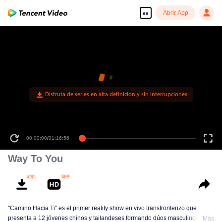
Abrir App
es
Disfruta de series en alta definición y sin interrupciones
00:00:00
/
01:16:56
Way To You
"Camino Hacia Ti" es el primer reality show en vivo transfronterizo que
presenta a 12 jóvenes chinos y tailandeses formando dúos masculinos.
Más