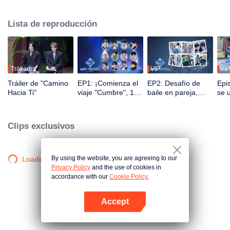
Durante 2.5 meses, el público podrá presenciar su crecimiento a través de
programas de realidad y presentaciones en vivo mediante interacción
Lista de reproducción
multiplataforma. Los espectadores participan directamente en el desarrollo
de sus ídolos a través de votaciones y apoyo, observando el viaje desde el
primer encuentro hasta la perfecta sincronía. La pareja más popular con la
mejor química debutará finalmente en el escenario global.
Tráileres
VIP
VIP
Tráiler de "Camino
EP1: ¡Comienza el
EP2: Desafío de
Epi
Hacia Ti"
viaje "Cumbre", 12
baile en pareja,
se 
jóvenes chino-
¡compañeros a sus
men
tailandeses se
puestos!
¡re
conocen por
mom
Clips exclusivos
primera vez!
By using the website, you are agreeing to our
Loading…
Privacy Policy
and the use of cookies in
accordance with our
Cookie Policy.
Accept
Abrir App