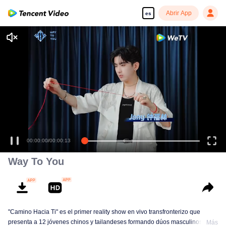
Abrir App
es
00:00:00
/
00:00:13
Way To You
"Camino Hacia Ti" es el primer reality show en vivo transfronterizo que
presenta a 12 jóvenes chinos y tailandeses formando dúos masculinos.
Más