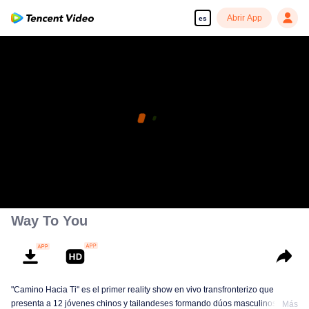
Abrir App
es
Way To You
"Camino Hacia Ti" es el primer reality show en vivo transfronterizo que
presenta a 12 jóvenes chinos y tailandeses formando dúos masculinos.
Más