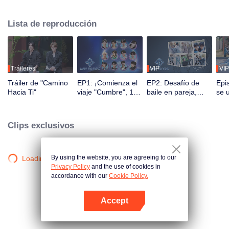
Durante 2.5 meses, el público podrá presenciar su crecimiento a través de
programas de realidad y presentaciones en vivo mediante interacción
Lista de reproducción
multiplataforma. Los espectadores participan directamente en el desarrollo
de sus ídolos a través de votaciones y apoyo, observando el viaje desde el
primer encuentro hasta la perfecta sincronía. La pareja más popular con la
mejor química debutará finalmente en el escenario global.
Tráileres
VIP
VIP
Tráiler de "Camino
EP1: ¡Comienza el
EP2: Desafío de
Epi
Hacia Ti"
viaje "Cumbre", 12
baile en pareja,
se 
jóvenes chino-
¡compañeros a sus
men
tailandeses se
puestos!
¡re
conocen por
mom
Clips exclusivos
primera vez!
By using the website, you are agreeing to our
Loading…
Privacy Policy
and the use of cookies in
accordance with our
Cookie Policy.
Accept
Abrir App