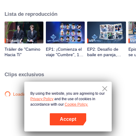
Durante 2.5 meses, el público podrá presenciar su crecimiento a través de
programas de realidad y presentaciones en vivo mediante interacción
Lista de reproducción
multiplataforma. Los espectadores participan directamente en el desarrollo
de sus ídolos a través de votaciones y apoyo, observando el viaje desde el
primer encuentro hasta la perfecta sincronía. La pareja más popular con la
mejor química debutará finalmente en el escenario global.
Tráileres
VIP
VIP
Tráiler de "Camino
EP1: ¡Comienza el
EP2: Desafío de
Epi
Hacia Ti"
viaje "Cumbre", 12
baile en pareja,
se 
jóvenes chino-
¡compañeros a sus
men
tailandeses se
puestos!
¡re
conocen por
mom
Clips exclusivos
primera vez!
By using the website, you are agreeing to our
Loading…
Privacy Policy
and the use of cookies in
accordance with our
Cookie Policy.
Accept
Abrir App