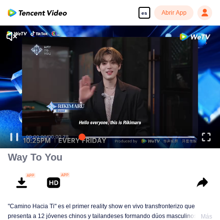
Abrir App
es
00:00:00
/
00:00:28
Way To You
"Camino Hacia Ti" es el primer reality show en vivo transfronterizo que
presenta a 12 jóvenes chinos y tailandeses formando dúos masculinos.
Más