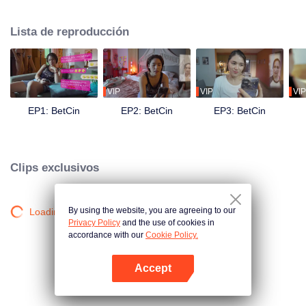
seguidores, los UMAMI'S, reciben un mensaje con un extraño timing: han
sido seleccionados como unos de los semifinalistas en nuestra búsqueda
Lista de reproducción
de #RelationshipGoals. ¿La apuesta? ¡10 millones de pesos en efectivo y
muchos otros premios! Ambas necesitan este dinero, pero ¿pueden fingir
ser la pareja ideal frente a cada Me gusta, compartir y comentar de todos
sus contenidos en las redes sociales por parte de los Umami? ¿Pueden
soportar la locura una de la otra? ¿Qué tipo de caos traerá este concurso a
VIP
VIP
VIP
su ya tumultuosa relación?
EP1: BetCin
EP2: BetCin
EP3: BetCin
Clips exclusivos
By using the website, you are agreeing to our
Loading…
Privacy Policy
and the use of cookies in
accordance with our
Cookie Policy.
Accept
Abrir App