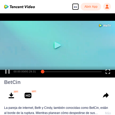
Abrir App
es
00:00:00
/
00:29:31
BetCin
La pareja de internet, Beth y Cindy, también conocidas como BetCin, están
al borde de la ruptura. Mientras planean cómo despedirse de sus
Más