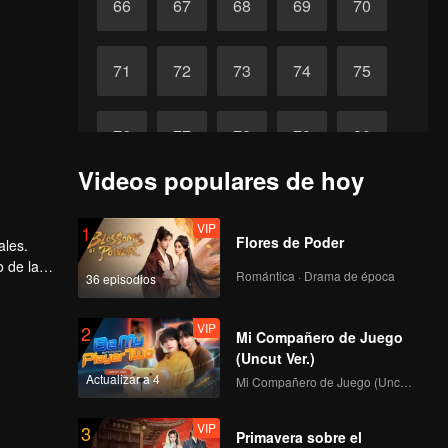
66
67
68
69
70
71
72
73
74
75
76
77
78
79
80
Videos populares de hoy
81
82
83
84
85
VIP
1
Flores de Poder
ales.
86
87
88
89
90
o de la
Romántica · Drama de época
36 episodios
VIP
2
Mi Compañero de Juego
(Uncut Ver.)
Actualizar a 4
Mi Compañero de Juego (Uncut Ver.)
VIP
3
Primavera sobre el