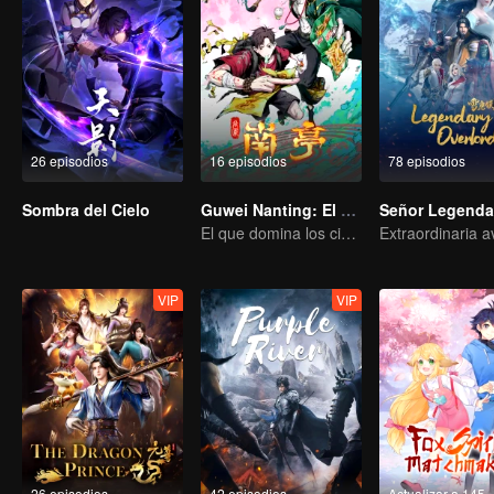
26 episodios
16 episodios
78 episodios
Sombra del Cielo
Guwei Nanting: El Elegido
Señor Legenda
El que domina los cielos — ¡Que comience la batalla!
VIP
VIP
26 episodios
42 episodios
Actualizar a 145