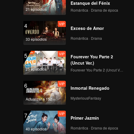
Estanque del Fénix
21 episodios
Romántica · Drama de época
VIP
4
Exceso de Amor
Romántica · Drama
33 episodios
VIP
5
Fourever You Parte 2
(Uncut Ver.)
25 episodios
Fourever You Parte 2 (Uncut Ver.)
VIP
6
Inmortal Renegado
MysteriousFantasy
Actualizar a 152
VIP
7
Primer Jazmín
Romántica · Drama de época
40 episodios