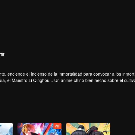
tir
te, enciende el Incienso de la Inmortalidad para convocar a los inmort
a, el Maestro Li Qinghou... Un anime chino bien hecho sobre el cultiv
ar tu verano de alegría.
VIP