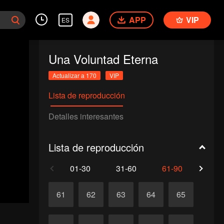
APP
VIP
ES
Una Voluntad Eterna
Actualizar a 170
VIP
Lista de reproducción
Detalles interesantes
Lista de reproducción
01-30
31-60
61-90
91-1
61
62
63
64
65