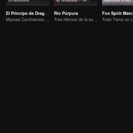
El Príncipe de Dragón
Río Púrpura
Mareas Cambiantes: La Odisea de un Joven Escritor
Tres Héroes de la aventura de Zichuan en el Continente Xichuan