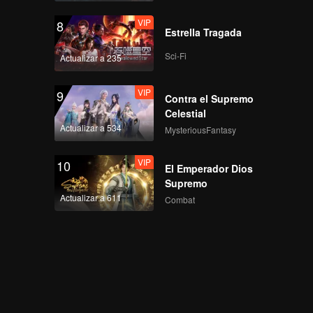
VIP
8
Estrella Tragada
Sci-Fi
Actualizar a 235
VIP
9
Contra el Supremo
Celestial
Actualizar a 534
MysteriousFantasy
VIP
10
El Emperador Dios
Supremo
Actualizar a 611
Combat