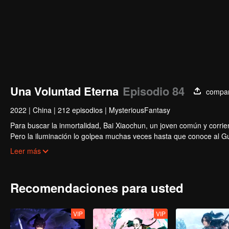
Una Voluntad Eterna
Episodio 84
compar
2022
|
China
|
212 episodios
|
MysteriousFantasy
Para buscar la inmortalidad, Bai Xiaochun, un joven común y corrien
Pero la iluminación lo golpea muchas veces hasta que conoce al Guí
inmortalidad con numerosas tramas divertidas. Ven a verlo para llen
Leer más
Recomendaciones para usted
VIP
VIP