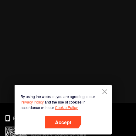
By using the website, you are agreeing to our
Privacy Policy
and the use of cookies in
accordance with our
Cookie Policy.
Phone
Accept
¡Escanee el código QR para