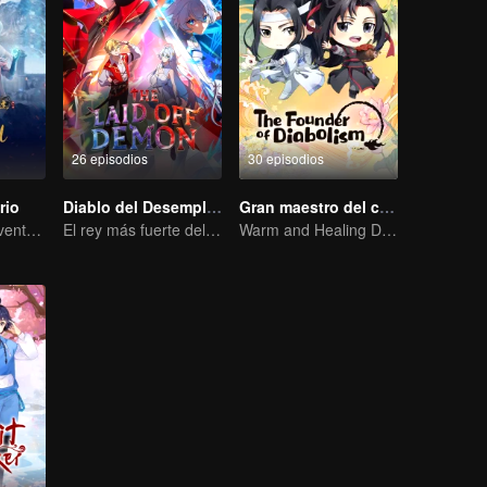
26 episodios
30 episodios
rio
Diablo del Desempleo
Gran maestro del cultivo demoníaco Q
Extraordinaria aventura, una adolescente renacida de la adversidad.
El rey más fuerte del inframundo más competitivo
Warm and Healing Daily Life