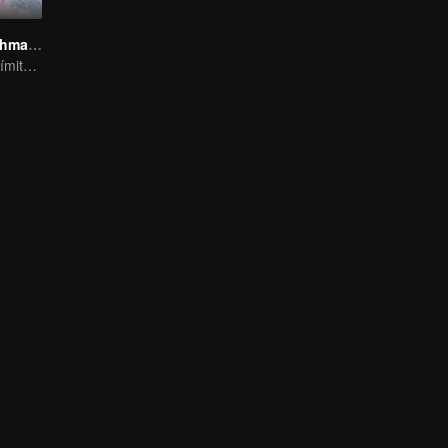
Fox Spirit Matchmaker
Todo Tiene un Límite, Excepto el Amor y el Odio