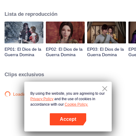
cayendo en la Garganta de la Muerte, una región prohibida del continente. A
punto de morir, Qin Chen desencadena el poder de una antigua y misteriosa
Lista de reproducción
espada...
EP01: El Dios de la
EP02: El Dios de la
EP03: El Dios de la
EP0
Guerra Domina
Guerra Domina
Guerra Domina
Gue
Clips exclusivos
By using the website, you are agreeing to our
Loading…
Privacy Policy
and the use of cookies in
accordance with our
Cookie Policy.
Accept
Abrir App