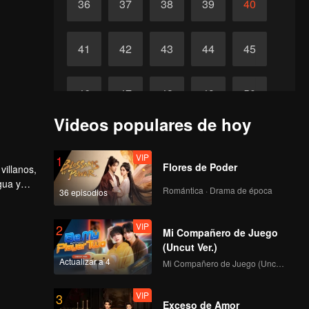
36
37
38
39
40
41
42
43
44
45
46
47
48
49
50
Videos populares de hoy
51
52
53
54
55
VIP
1
Flores de Poder
villanos,
56
57
58
59
60
gua y
Romántica · Drama de época
36 episodios
VIP
2
Mi Compañero de Juego
(Uncut Ver.)
Actualizar a 4
Mi Compañero de Juego (Uncut Ver.)
VIP
3
Exceso de Amor