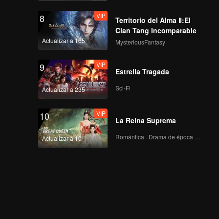
VIP
8
Territorio del Alma Ⅱ:El
Clan Tang Incomparable
Actualizar a 165
MysteriousFantasy
VIP
9
Estrella Tragada
Sci-Fi
Actualizar a 235
VIP
10
La Reina Suprema
Romántica · Drama de época · Fantasía
Actualizar a 10