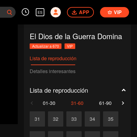
APP
VIP
ES
El Dios de la Guerra Domina
Actualizar a 670
VIP
Lista de reproducción
Detalles interesantes
Lista de reproducción
01-30
31-60
61-90
91-1
31
32
33
34
35