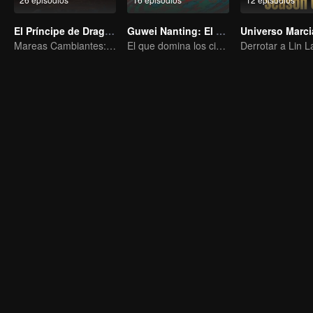
El Príncipe de Dragón
Guwei Nanting: El Elegido
Mareas Cambiantes: La Odisea de un Joven Escritor
El que domina los cielos — ¡Que comience la batalla!