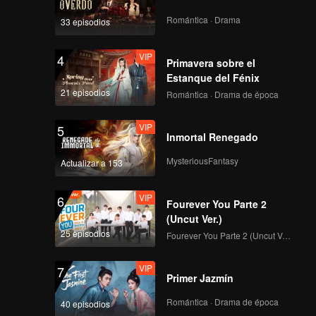
Romántica · Drama
33 episodios
VIP
4
Primavera sobre el
Estanque del Fénix
21 episodios
Romántica · Drama de época
VIP
5
Inmortal Renegado
MysteriousFantasy
Actualizar a 153
VIP
6
Fourever You Parte 2
(Uncut Ver.)
25 episodios
Fourever You Parte 2 (Uncut Ver.)
VIP
7
Primer Jazmín
Romántica · Drama de época
40 episodios