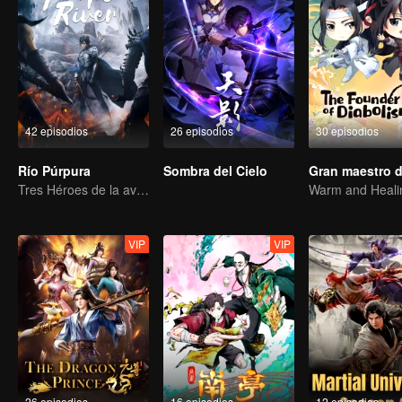
42 episodios
26 episodios
30 episodios
Río Púrpura
Sombra del Cielo
Tres Héroes de la aventura de Zichuan en el Continente Xichuan
VIP
VIP
26 episodios
16 episodios
12 episodios