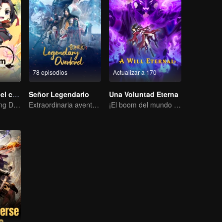
78 episodios
Actualizar a 170
Gran maestro del cultivo demoníaco Q
Señor Legendario
Una Voluntad Eterna
Warm and Healing Daily Life
Extraordinaria aventura, una adolescente renacida de la adversidad.
¡El boom del mundo del cultivo de la inmortalidad ha vuelto!