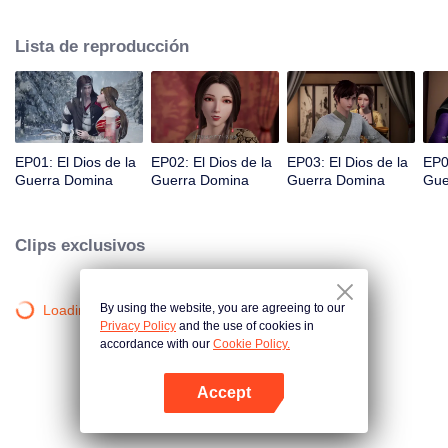
cayendo en la Garganta de la Muerte, una región prohibida del continente. A
punto de morir, Qin Chen desencadena el poder de una antigua y misteriosa
Lista de reproducción
espada...
EP01: El Dios de la
EP02: El Dios de la
EP03: El Dios de la
EP0
Guerra Domina
Guerra Domina
Guerra Domina
Gue
Clips exclusivos
By using the website, you are agreeing to our
Loading…
Privacy Policy
and the use of cookies in
accordance with our
Cookie Policy.
Accept
Abrir App