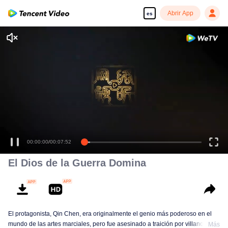
Abrir App
es
00:00:00
/
00:07:52
El Dios de la Guerra Domina
El protagonista, Qin Chen, era originalmente el genio más poderoso en el
mundo de las artes marciales, pero fue asesinado a traición por villanos,
Más