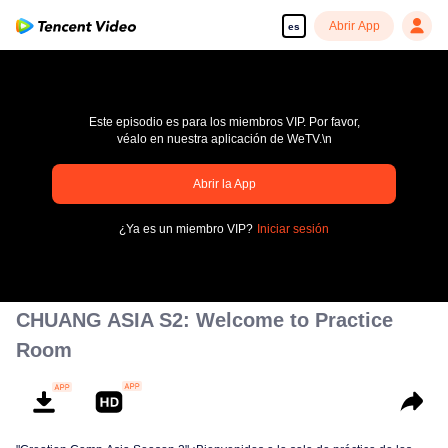
Abrir App
es
Este episodio es para los miembros VIP. Por favor,
véalo en nuestra aplicación de WeTV.\n
pay limit
Abrir la App
Código de error: 70013083.-1-e8a81bc9bb020af62bd66b0917da35b8
¿Ya es un miembro VIP?
Iniciar sesión
00:00:00
/
00:00:00
CHUANG ASIA S2: Welcome to Practice
Room