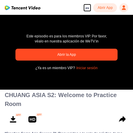
Abrir App
es
Este episodio es para los miembros VIP. Por favor,
véalo en nuestra aplicación de WeTV.\n
Abrir la App
Disfruta de series en alta definición y sin interrupciones
¿Ya es un miembro VIP?
Iniciar sesión
00:00:00
/
00:00:00
CHUANG ASIA S2: Welcome to Practice
Room