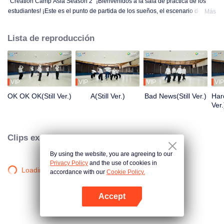
"Creation Camp Asia Season 2" ¡Bienvenidos a la sala de práctica de los
estudiantes! ¡Este es el punto de partida de los sueños, el escenario donde
Más
el sudor y la luz se entrelazan! Los estudiantes están practicando con todas
sus fuerzas solo por el momento de brillar en el escenario. Desde temprano
Lista de reproducción
en la mañana hasta tarde en la noche, desde la falta de familiaridad hasta el
dominio, cada paso es una transformación. ¿Quieres conocer sus historias
en la sala de práctica?
VIP
VIP
VIP
VIP
OK OK OK(Still Ver.)
A(Still Ver.)
Bad News(Still Ver.)
Hard
Ver.
Clips exclusivos
By using the website, you are agreeing to our
Privacy Policy
and the use of cookies in
Loading…
accordance with our
Cookie Policy.
Accept
Abrir App