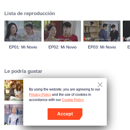
privado Shen Qianze para iniciar un matrimonio por contrato. Después de su
cambio de roles, Yi Ning se enamora de él. Sin embargo, lo que ella no
Lista de reproducción
sabe es que Shen Qianze guarda un secreto impactante. Mientras él se
acerca deliberadamente, ella, sin saberlo, se entrega a su amor...
VIP
VIP
EP01: Mi Novio
EP02: Mi Novio
EP03: Mi Novio
E
Le podría gustar
By using the website, you are agreeing to our
Amor como un contrato
Privacy Policy
and the use of cookies in
accordance with our
Cookie Policy.
Accept
Carrera al Romance
Abrir App