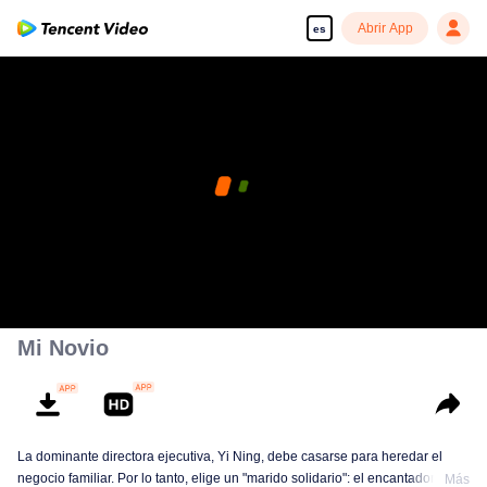
Abrir App
es
Mi Novio
La dominante directora ejecutiva, Yi Ning, debe casarse para heredar el
negocio familiar. Por lo tanto, elige un "marido solidario": el encantador chef
Más