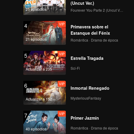
(Uncut Ver.)
VIP
EP07A: Mozachiko
25 episodios
Fourever You Parte 2 (Uncut Ver.)
VIP
4
Primavera sobre el
Estanque del Fénix
VIP
EP07B: Mozachiko
21 episodios
Romántica · Drama de época
VIP
5
Estrella Tragada
VIP
EP08A: Mozachiko
Sci-Fi
Actualizar a 235
VIP
6
Inmortal Renegado
VIP
EP08B: Mozachiko
MysteriousFantasy
Actualizar a 152
VIP
7
Primer Jazmín
VIP
EP09A: Mozachiko
Romántica · Drama de época
40 episodios