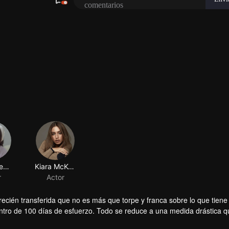
Keisya Levronka
Kiara McKenna
r
Actor
recién transferida que no es más que torpe y franca sobre lo que tiene
dentro de 100 días de esfuerzo. Todo se reduce a una medida drástica 
sigue.