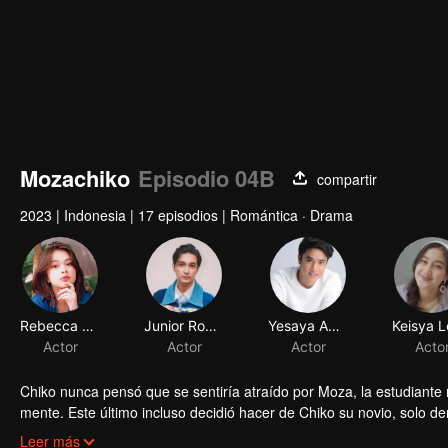
Mozachiko
Episodio 04B
compartir
2023
|
Indonesia
|
17 episodios
|
Romántica · Drama
Rebecca Klopper
Junior Roberts
Yesaya Abraham
Actor
Actor
Actor
Acto
Chiko nunca pensó que se sentiría atraído por Moza, la estudiante 
mente. Este último incluso decidió hacer de Chiko su novio, solo 
Moza, dando un gran giro en la trama: ahora Chiko es quien la per
Leer más