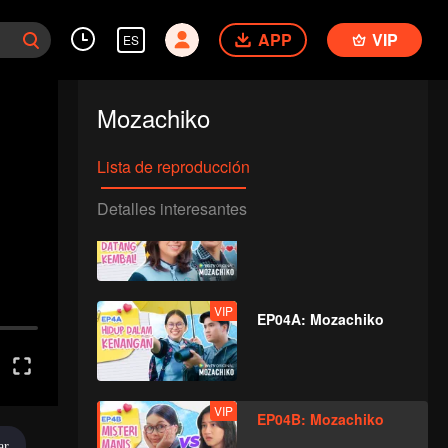
EP02B: Mozachiko
APP
VIP
ES
Mozachiko
VIP
EP03A: Mozachiko
Lista de reproducción
Detalles interesantes
VIP
EP03B: Mozachiko
VIP
EP04A: Mozachiko
VIP
EP04B: Mozachiko