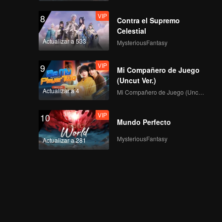
VIP
8
Contra el Supremo
Celestial
VIP
EP09B: Mozachiko
Actualizar a 533
MysteriousFantasy
VIP
9
Mi Compañero de Juego
(Uncut Ver.)
VIP
EP10A: Mozachiko
Actualizar a 4
Mi Compañero de Juego (Uncut Ver.)
VIP
10
Mundo Perfecto
VIP
EP10B: Mozachiko
MysteriousFantasy
Actualizar a 281
VIP
EP11A: Mozachiko