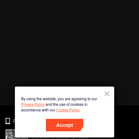
By using the website, you are agreeing to our
Privacy Policy
and the use of cookies in
accordance with our
Cookie Policy.
Phone
Accept
¡Escanee el código QR para