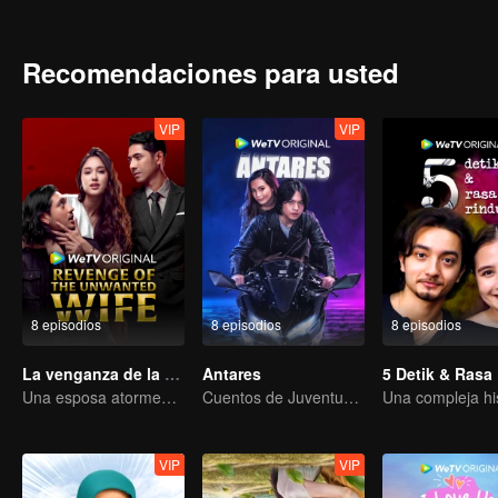
Recomendaciones para usted
VIP
VIP
8 episodios
8 episodios
8 episodios
La venganza de la esposa no deseada
Antares
5 Detik & Rasa
Una esposa atormentada guarda silencio, pero su venganza nunca cesa.
Cuentos de Juventud Ardiente
VIP
VIP