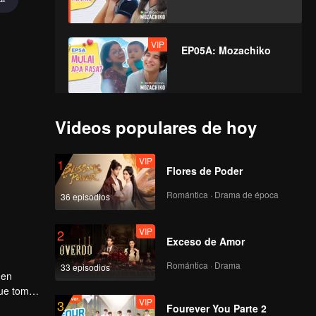
VIP
EP05A: Mozachiko
VIP
EP05B: Mozachiko
Videos populares de hoy
VIP
1
Flores de Poder
VIP
EP06A: Mozachiko
Romántica · Drama de época
36 episodios
VIP
2
Exceso de Amor
VIP
EP06B: Mozachiko
Romántica · Drama
33 episodios
 en
que toma
VIP
3
Fourever You Parte 2