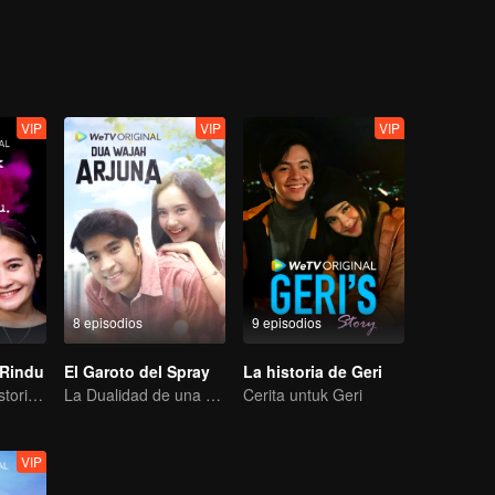
VIP
VIP
VIP
8 episodios
9 episodios
 Rindu
El Garoto del Spray
La historia de Geri
Una compleja historia de amor triangular
La Dualidad de una Vida Compleja
Cerita untuk Geri
VIP