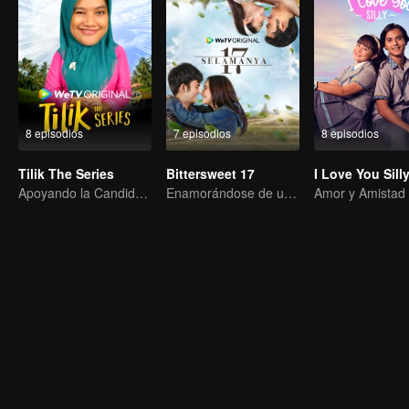
8 episodios
7 episodios
8 episodios
Tilik The Series
Bittersweet 17
I Love You Sill
Apoyando la Candidatura de Mi Esposo para Jefe del Pueblo
Enamorándose de una Mujer Eterna