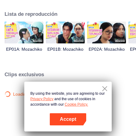
Este último incluso decidió hacer de Chiko su novio, solo dentro de 100 días
de esfuerzo. Todo se reduce a una medida drástica que toma Moza, dando
Lista de reproducción
un gran giro en la trama: ahora Chiko es quien la persigue.
EP01A: Mozachiko
EP01B: Mozachiko
EP02A: Mozachiko
EP
Clips exclusivos
By using the website, you are agreeing to our
Loading…
Privacy Policy
and the use of cookies in
accordance with our
Cookie Policy.
Accept
Abrir App