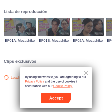
Este último incluso decidió hacer de Chiko su novio, solo dentro de 100 días
de esfuerzo. Todo se reduce a una medida drástica que toma Moza, dando
Lista de reproducción
un gran giro en la trama: ahora Chiko es quien la persigue.
EP01A: Mozachiko
EP01B: Mozachiko
EP02A: Mozachiko
EP
Clips exclusivos
By using the website, you are agreeing to our
Loading…
Privacy Policy
and the use of cookies in
accordance with our
Cookie Policy.
Accept
Abrir App