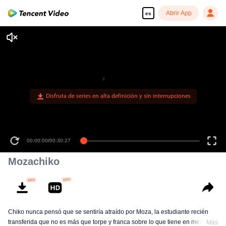
Abrir App
es
Disfruta de series en alta definición y sin interrupciones
00:00:00
/
00:30:27
Mozachiko
Chiko nunca pensó que se sentiría atraído por Moza, la estudiante recién
transferida que no es más que torpe y franca sobre lo que tiene en mente.
Más