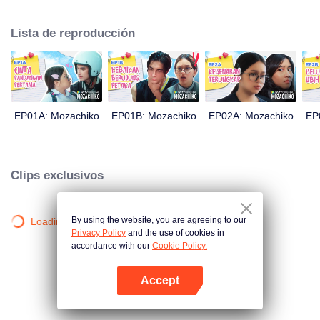
Este último incluso decidió hacer de Chiko su novio, solo dentro de 100 días
de esfuerzo. Todo se reduce a una medida drástica que toma Moza, dando
Lista de reproducción
un gran giro en la trama: ahora Chiko es quien la persigue.
EP01A: Mozachiko
EP01B: Mozachiko
EP02A: Mozachiko
EP
Clips exclusivos
By using the website, you are agreeing to our
Loading…
Privacy Policy
and the use of cookies in
accordance with our
Cookie Policy.
Accept
Abrir App