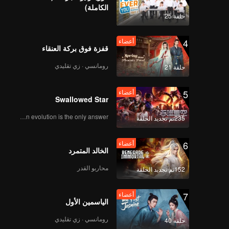
الكاملة)
حلقة 25
4
أعضاء
قفزة فوق بركة العنقاء
رومانسي · زي تقليدي
حلقة 21
5
أعضاء
Swallowed Star
Human evolution is the only answer.
235تم تجديد الحلقة
6
أعضاء
الخالد المتمرد
محاربو القدر
152تم تجديد الحلقة
7
أعضاء
الياسمين الأول
رومانسي · زي تقليدي
حلقة 40