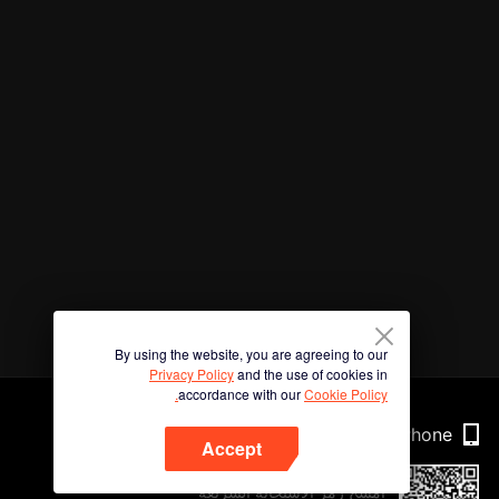
By using the website, you are agreeing to our
Privacy Policy
and the use of cookies in
accordance with our
Cookie Policy.
Phone
Accept
امسح رمز الاستجابة السريعة