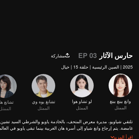
حارس الآثار
EP 03
مشاركة
2025
|
الصين الرئيسية
|
حلقة 15
|
خيال
وانغ بينغ بينغ
لو تشاو هوا
تشانغ يوه وي
تشانغ ها
الممثل
الممثل
الممثل
الممثل
تلتقي شياويو، مديرة معرض المتحف، بالخادمة ياويو والشرطي السيد تشين م
غامضة. يتم إرجاع وانغ شياو إلى أسرة هان الغربية بينما تبقى ياويو في ال
السيدة شين تشوي ولي شي أخيرًا.
اقرأ المزيد