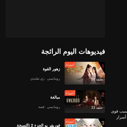
فيديوهات اليوم الرائجة
1
أعضاء
زهور القوة
رومانسي · زي تقليدي
حلقة 36
2
أعضاء
مبالغة
رومانسي · قصة
حلقة 33
بسبب قوى
 أسرار
3
أعضاء
فوريفر يو الجزء 2 (النسخة