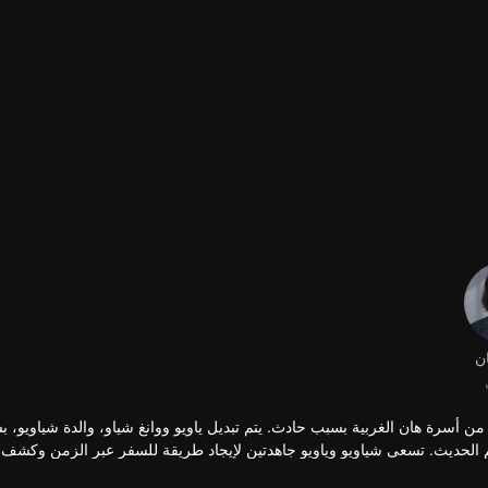
ن
ن أسرة هان الغربية بسبب حادث. يتم تبديل ياويو ووانغ شياو، والدة شياويو، 
عالم الحديث. تسعى شياويو وياويو جاهدتين لإيجاد طريقة للسفر عبر الزمن وكشف