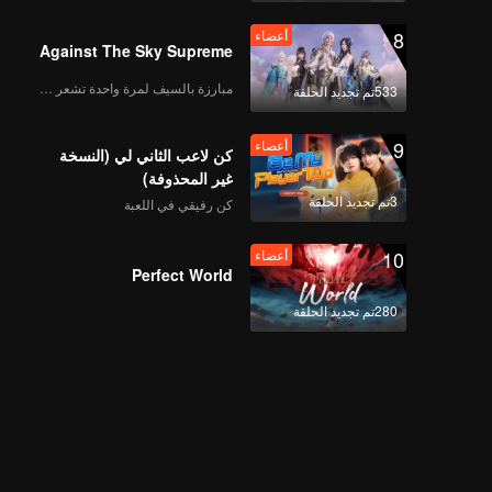
8
أعضاء
Against The Sky Supreme
مبارزة بالسيف لمرة واحدة تشعر بالحرية
533تم تجديد الحلقة
9
أعضاء
كن لاعب الثاني لي (النسخة
غير المحذوفة)
3تم تجديد الحلقة
كن رفيقي في اللعبة
10
أعضاء
Perfect World
280تم تجديد الحلقة