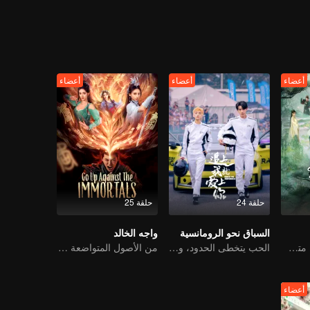
أعضاء
أعضاء
أعضاء
حلقة 24
حلقة 25
السباق نحو الرومانسية
واجه الخالد
مرتبطون بالانتقام، متشابكون مع القدر
الحب يتخطى الحدود، والمجد متحد كشركاء
من الأصول المتواضعة إلى القاتل الخالد: رحلة الانتقام الذي لا يلين
أعضاء