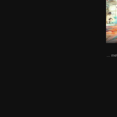
In a dream of first love, our lips met in a blissful kiss