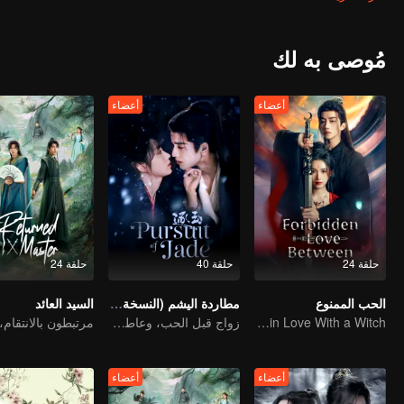
مُوصى به لك
أعضاء
أعضاء
حلقة 24
حلقة 40
حلقة 24
الحب الممنوع
مطاردة اليشم (النسخة الإنجليزية)
السيد العائد
An Immortal Falls in Love With a Witch
زواج قبل الحب، وعاطفة تتشكل في الحرب
أعضاء
أعضاء