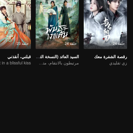
حلقة 24
حلقة 24
حلقة 23
رقصة الشفرة معك
السيد العائد (النسخة التايلاندية)
قبلني، أنقذني
زي تقليدي
مرتبطون بالانتقام، متشابكون مع القدر