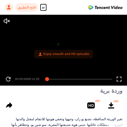
افتح التطبيق
ar
00:00:00
/
00:11:35
وردة برية
تغير الوريثة الساقطة، تشنغ يو ران، وجهها وتخفي هويتها للانتقام لمقتل والدتها
واستعادة ممتلكات عائلتها. تتبنى هوية صديقتها المقربة، سو شين يو، وتتظاهر بأنها
المزيد