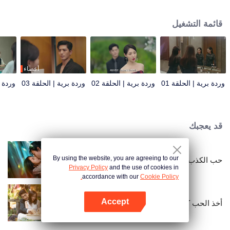
مرتبطة بشو شيان، وريث مجموعة شينغ يون وابن قاتل والدتها. بينما تجمع الأدلة،
يكتشف شو شيان هويتها الحقيقية تدريجيًا. ولكن بدلاً من فضحها، يحميها بصمت
قائمة التشغيل
ويساعد تشنغ يو ران سراً في خطة الانتقام الخاصة بها. بينما تقشر تشنغ يو ران طبقات
الحقيقة، تكتشف أن العقل المدبر الحقيقي وراء المأساة كان شخصًا آخر.
أعضاء
وردة برية | الحلقة 01
وردة برية | الحلقة 02
وردة برية | الحلقة 03
وردة ب
قد يعجبك
By using the website, you are agreeing to our
حب الكذب
Privacy Policy
and the use of cookies in
accordance with our
Cookie Policy.
Accept
أخذ الحب كعقد
افتح التطبيق