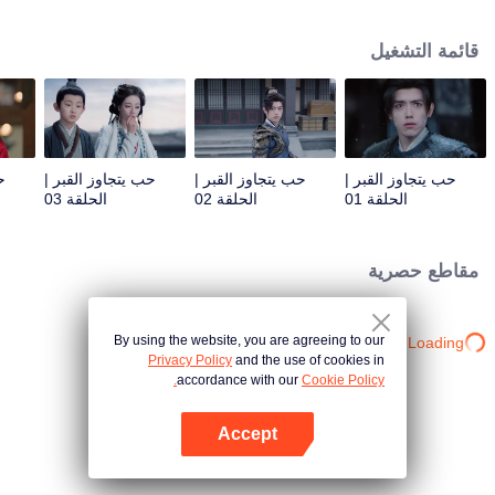
من ماضي هي سيمو، ومن الواضح أنه ليس دوان شو الحقيقي. من خلال التفاعلات
الخفية بينهما، يكتشف هي سيمو تدريجيًا الماضي المظلم والطموحات الخفية التي
قائمة التشغيل
يخفيها دوان شو في قلبه. وفي المقابل، يكتشف دوان شو القوة الروحية والوحدة التي
عاشها هي سيمو طوال حياته. رغم أن عمر الإنسان العادي قصير جدًا، لا يتجاوز المائة
عام، بينما الملك الشبح الذي عمره أربعمائة عام لا يزال يحتفظ بمظهر فتاة شابة، إلا
أنهما يستطيعان مقاومة مرور الزمن من خلال حبهما المتين.
حب يتجاوز القبر |
حب يتجاوز القبر |
حب يتجاوز القبر |
ح
الحلقة 01
الحلقة 02
الحلقة 03
مقاطع حصرية
By using the website, you are agreeing to our
Loading…
Privacy Policy
and the use of cookies in
accordance with our
Cookie Policy.
Accept
افتح التطبيق