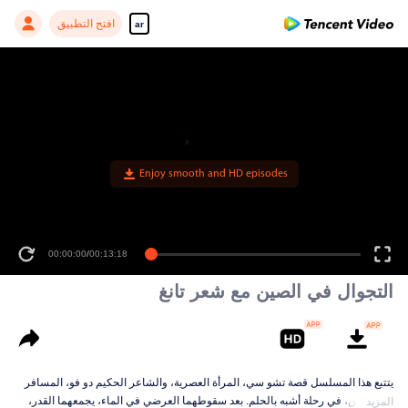
افتح التطبيق
ar
Enjoy smooth and HD episodes
00:00:00
/
00:13:18
التجوال في الصين مع شعر تانغ
يتتبع هذا المسلسل قصة تشو سي، المرأة العصرية، والشاعر الحكيم دو فو، المسافر
عبر الزمن، في رحلة أشبه بالحلم. بعد سقوطهما العرضي في الماء، يجمعهما القدر،
المزيد