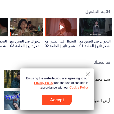
وعليهما انتظار عودة دو فو إلى الماضي قبل أن تستعيد حريتها. من استكشاف تشنغدو
وإعادة زيارة الكوخ المسقوف بالقش، إلى زيارة ضريح ووهو وصعود جبل إيمي، تُوطد
قائمة التشغيل
صداقتهما. على طول الطريق، تتطور نظرتهما للمجتمع والحياة بهدوء. من خلال
تجاربهما القاسية كرفيقين مُقدّرين، تُعيد تشو سي اكتشاف مسار حياتها، بينما يجد دو
فو حلاً ويكشف عن عالمه اللامحدود وحقيقته الأعمق.
أعضاء
التجوال في الصين مع
التجوال في الصين مع
التجوال في الصين مع
التجو
شعر تانغ | الحلقة 01
شعر تانغ | الحلقة 02
شعر تانغ | الحلقة 03
شعر ت
قد يعجبك
By using the website, you are agreeing to our
سيد مخفي
Privacy Policy
and the use of cookies in
accordance with our
Cookie Policy.
Accept
أرض الضباب
افتح التطبيق