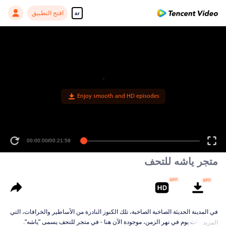
افتح التطبيق
ar
Enjoy smooth and HD episodes
00:00:00
/
00:21:58
متجر ياشه للتحف
في المدينة الحديثة الصاخبة الصاخبة، تلك الكنوز النادرة من الأساطير والخرافات، التي
ضاعت ذات يوم في نهر الزمن، موجودة الآن هنا - في متجر للتحف يسمى "ياشه".
المزيد