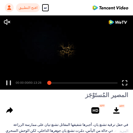
افتح التطبيق
ar
00:00:00
/
00:13:26
المصير المُستَوْجَز
في حفل ترقية تشنغ يان، أجبرها شقيقها المقاتل تشنغ تيان على ممارسة الزراعة
المزدوجة. في حالة من اليأس، دمّرت تشنغ يان جوهرها الداخلي، لكن الوحش السحري
المزيد