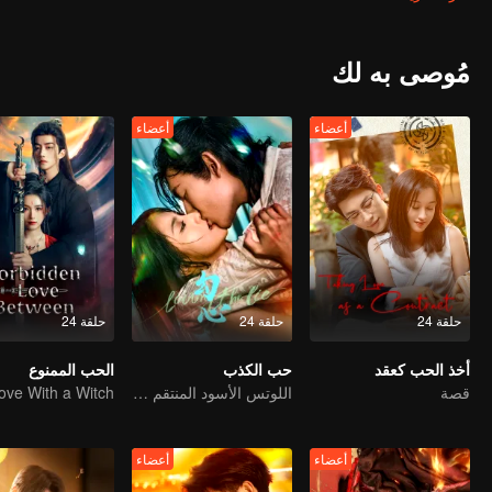
e real murderer, but a bigger secret is still waiting to be uncovered.
مُوصى به لك
أعضاء
أعضاء
حلقة 24
حلقة 24
حلقة 24
أخذ الحب كعقد
حب الكذب
الحب الممنوع
قصة
اللوتس الأسود المنتقم يقع في حب الشاب المارق
أعضاء
أعضاء