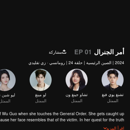
أمر الجنرال
EP 01
مشاركة
2024
|
الصين الرئيسية
|
حلقة 24
|
رومانسي · زي تقليدي
تشنغ يوي فنغ
تشاو جينغ ون
لو مينغ
ليو شين ن
الممثل
الممثل
الممثل
الممثل
a of Wu Guo when she touches the General Order. She gets caught up
use her face resembles that of the victim. In her quest for the truth
ped in that era, including Sun Duo, who is now an emperor. With Sun
اقرأ المزيد