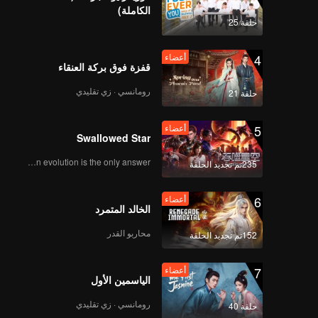
الكاملة)
حلقة 25
4
أعضاء
قفزة فوق بركة العنقاء
رومانسي · زي تقليدي
حلقة 21
5
أعضاء
Swallowed Star
Human evolution is the only answer.
235تم تجديد الحلقة
6
أعضاء
الخالد المتمرد
محاربو القدر
152تم تجديد الحلقة
7
أعضاء
الياسمين الأول
رومانسي · زي تقليدي
حلقة 40