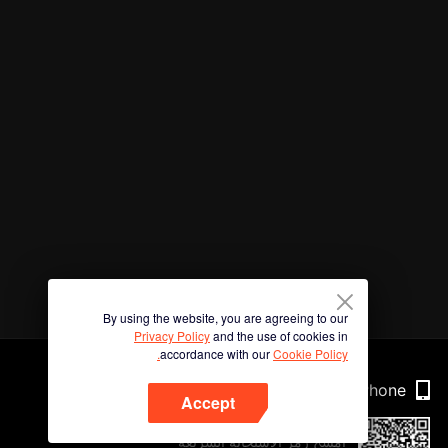
By using the website, you are agreeing to our
Privacy Policy
and the use of cookies in
accordance with our
Cookie Policy.
Phone
Accept
امسح رمز الاستجابة السريعة