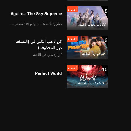
8
أعضاء
Against The Sky Supreme
مبارزة بالسيف لمرة واحدة تشعر بالحرية
533تم تجديد الحلقة
9
أعضاء
كن لاعب الثاني لي (النسخة
غير المحذوفة)
4تم تجديد الحلقة
كن رفيقي في اللعبة
10
أعضاء
Perfect World
281تم تجديد الحلقة