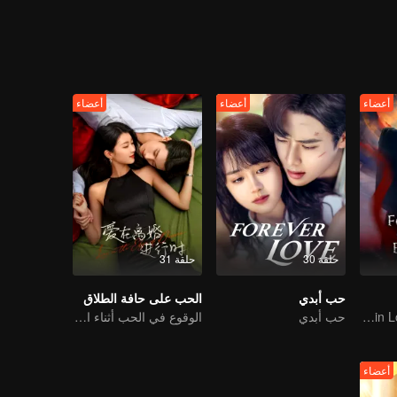
Duo's help, they manage to capture th
أعضاء
أعضاء
أعضاء
حلقة 30
حلقة 31
حب أبدي
الحب على حافة الطلاق
An Immortal Falls in Love With a Witch
حب أبدي
الوقوع في الحب أثناء الطلاق
أعضاء