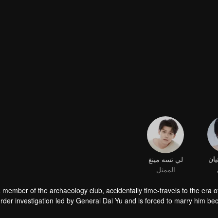
يان
لي تسه مينغ
الممثل
 member of the archaeology club, accidentally time-travels to the er
rder investigation led by General Dai Yu and is forced to marry him beca
de Dai Yu, Su Ke discovers several of her clubmates who are also trap