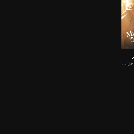
ى
الوريثة وزوجها الراحل المزدوج