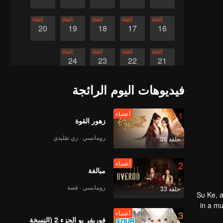
أعضاء
أعضاء
أعضاء
أعضاء
أعضاء
20
19
18
17
16
أعضاء
أعضاء
أعضاء
أعضاء
24
23
22
21
فيديوهات اليوم الرائجة
1
أعضاء
زهور القوة
رومانسي · زي تقليدي
حلقة 36
2
أعضاء
مبالغة
رومانسي · قصة
حلقة 33
Su Ke, a
in a mu
3
أعضاء
alongsi
فوريفر يو الجزء 2 (النسخة