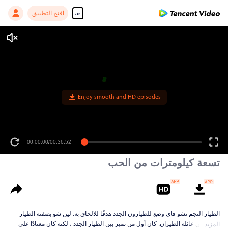
افتح التطبيق
ar
Enjoy smooth and HD episodes
00:00:00
/
00:36:52
تسعة كيلومترات من الحب
الطيار النجم تشو فاي وضع للطيارون الجدد هدفًا للالحاق به. لين شو بصفته الطيار
الجديد من عائلة الطيران. كان أول من تميز بين الطيار الجدد ، لكنه كان معتادًا على
المزيد