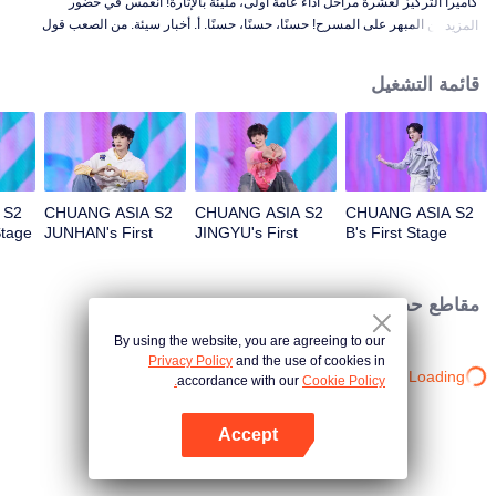
كاميرا التركيز لعشرة مراحل أداء عامة أولى، مليئة بالإثارة! انغمس في حضور
المتدربين المبهر على المسرح! حسنًا، حسنًا، حسنًا. أ. أخبار سيئة. من الصعب قول
المزيد
ذلك. انتبه. ألعاب نارية. لا يزال وحشًا. رائع. حب حقيقي. تحت طريق القمر.
قائمة التشغيل
 S2
CHUANG ASIA S2
CHUANG ASIA S2
CHUANG ASIA S2
Stage
JUNHAN's First
JINGYU's First
B's First Stage
Stage Focus Cam
Stage Focus Cam
Focus Cam
مقاطع حصرية
By using the website, you are agreeing to our
Privacy Policy
and the use of cookies in
Loading…
accordance with our
Cookie Policy.
Accept
افتح التطبيق