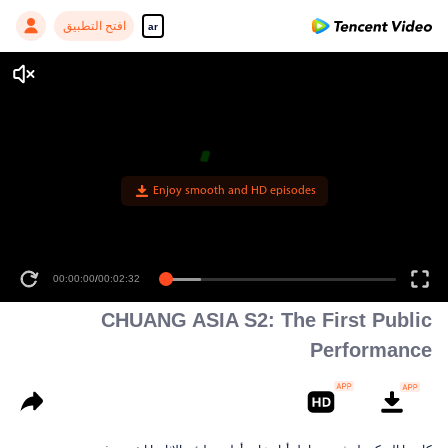
افتح التطبيق
ar
Enjoy smooth and HD episodes
00:00:00
/
00:02:32
CHUANG ASIA S2: The First Public
Performance