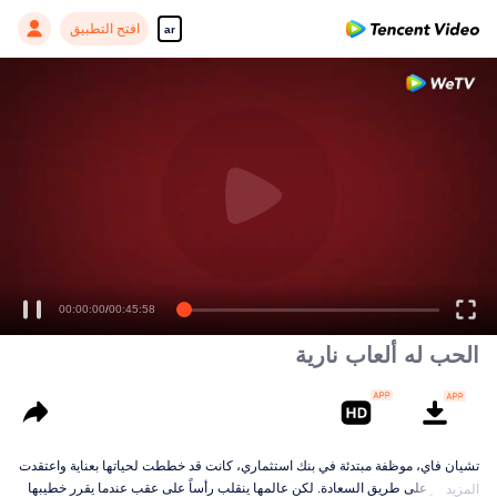
افتح التطبيق
ar
00:00:00
/
00:45:58
الحب له ألعاب نارية
تشيان فاي، موظفة مبتدئة في بنك استثماري، كانت قد خططت لحياتها بعناية واعتقدت
أنها تسير على طريق السعادة. لكن عالمها ينقلب رأساً على عقب عندما يقرر خطيبها
المزيد