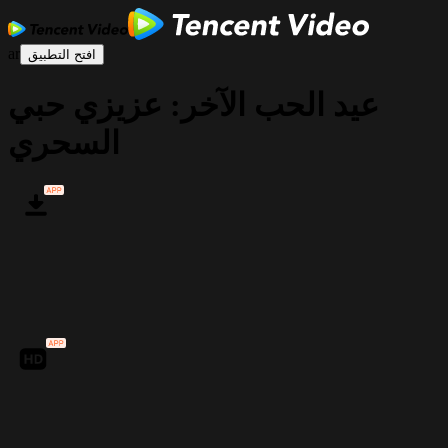
ar
افتح التطبيق
عيد الحب الآخر: عزيزي حبي
السحري