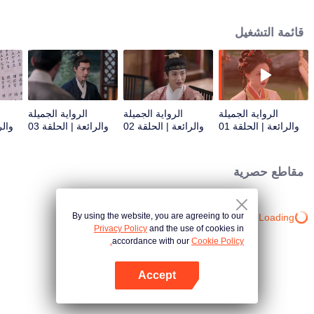
وحكيمة، زوجة وزير الدولة "تشين يان يون". يتعاون الاثنان معًا لحماية الأسرة والوطن.
قائمة التشغيل
الرواية الجميلة
الرواية الجميلة
الرواية الجميلة
والرائعة | الحلقة 01
والرائعة | الحلقة 02
والرائعة | الحلقة 03
والر
مقاطع حصرية
By using the website, you are agreeing to our
Loading…
Privacy Policy
and the use of cookies in
accordance with our
Cookie Policy.
Accept
افتح التطبيق