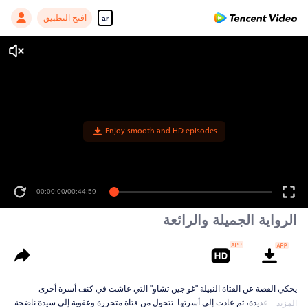
افتح التطبيق
ar
Enjoy smooth and HD episodes
00:00:00
/
00:44:59
الرواية الجميلة والرائعة
يحكي القصة عن الفتاة النبيلة "غو جين تشاو" التي عاشت في كنف أسرة أخرى
لسنوات عديدة، ثم عادت إلى أسرتها. تتحول من فتاة متحررة وعفوية إلى سيدة ناضجة
المزيد