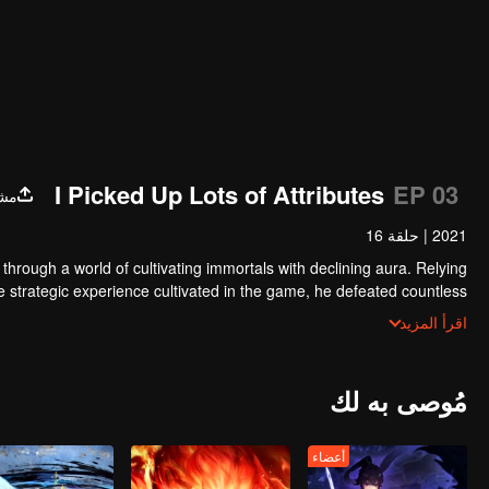
I Picked Up Lots of Attributes
EP 03
مشا
2021
|
حلقة 16
hrough a world of cultivating immortals with declining aura. Relying
he strategic experience cultivated in the game, he defeated countless
the internal and external troubles of Qianqiu Valley and defeated the
اقرأ المزيد
Emperor, he resolved the human crisis and defeated the demon son,
ace, and restored the heaven and earth aura of the Xuanyuan World.
مُوصى به لك
أعضاء