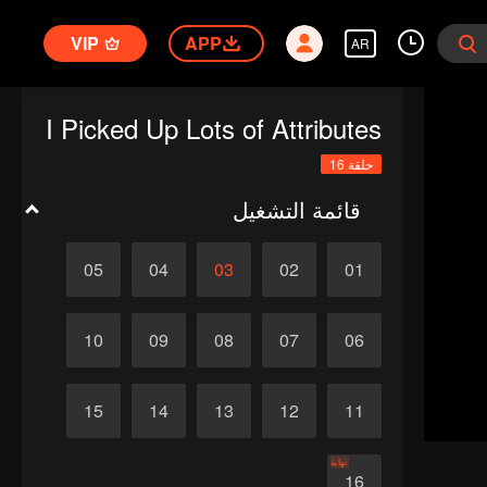
VIP
APP
AR
I Picked Up Lots of Attributes
حلقة 16
قائمة التشغيل
05
04
03
02
01
10
09
08
07
06
15
14
13
12
11
نهاية
16