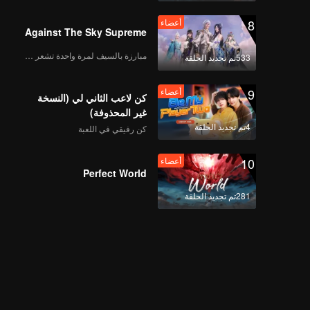
8
أعضاء
Against The Sky Supreme
مبارزة بالسيف لمرة واحدة تشعر بالحرية
533تم تجديد الحلقة
9
أعضاء
كن لاعب الثاني لي (النسخة
غير المحذوفة)
4تم تجديد الحلقة
كن رفيقي في اللعبة
10
أعضاء
Perfect World
281تم تجديد الحلقة