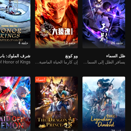
حلقة 26
حلقة 12
حلقة 4
ظل السماء
وو كونغ
شرف الملوك: باب 
يسافر الظل إلى السماء، فيحرق الروح ويحرس القلب
إن كارما الحياة الماضية مقدر لها أن تحطم السماوات
أعضاء
حلقة 78
حلقة 26
حلقة 26