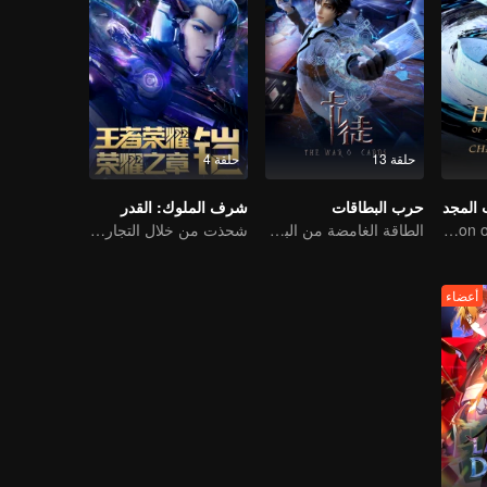
حلقة 13
حلقة 4
المجد
حرب البطاقات
شرف الملوك: القدر
First Official Animation of Honor of Kings
الطاقة الغامضة من البطاقات تسببت في حرب، كيف تعامل تشين مو مع الأمر؟
شحذت من خلال التجارب، مستعدة لمواجهة القدر
أعضاء