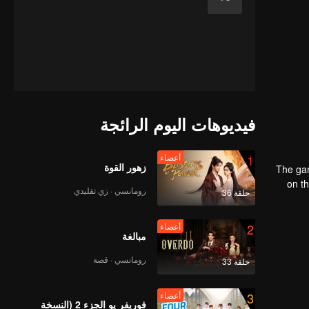
فيديوهات اليوم الرائجة
1
أعضاء
زهور القوة
The gam
on th
رومانسي · زي تقليدي
حلقة 36
power
Xuanw
2
أعضاء
مبالغة
رومانسي · قصة
حلقة 33
3
أعضاء
فوريفر يو الجزء 2 (النسخة