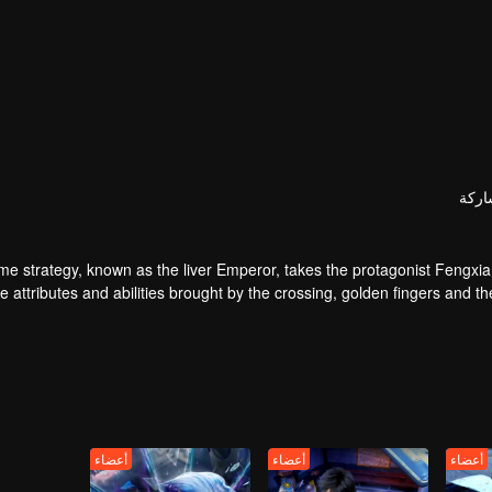
ركة
e strategy, known as the liver Emperor, takes the protagonist Fengxia t
e attributes and abilities brought by the crossing, golden fingers and t
ful enemies along the way and gained countless skills. He first solved 
u Kingdom that came to provoke; then, at the request of the Xuanwu 
thus saving the human race from the persecution of the demon r
أعضاء
أعضاء
أعضاء