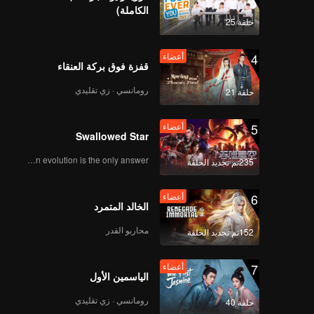
الكاملة)
حلقة 25
4
أعضاء
قفزة فوق بركة العنقاء
رومانسي · زي تقليدي
حلقة 21
5
أعضاء
Swallowed Star
Human evolution is the only answer.
235تم تجديد الحلقة
6
أعضاء
الخالد المتمرد
محاربو القدر
152تم تجديد الحلقة
7
أعضاء
الياسمين الأول
رومانسي · زي تقليدي
حلقة 40