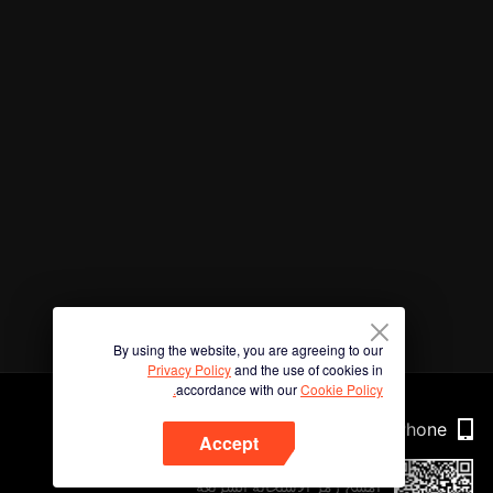
By using the website, you are agreeing to our
Privacy Policy
and the use of cookies in
accordance with our
Cookie Policy.
Phone
Accept
امسح رمز الاستجابة السريعة