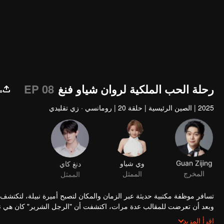
رحلة الحب الملكية لروان شياو فنغ
EP 08
م
2025
|
الصين الرئيسية
|
حلقة 20
|
رومانسي · زي تقليدي
Guan Zijing
وي شياو
دنغ كاي
المخرج
الممثل
الممثل
تسافر موظفة مكتبية حديثة عبر الزمان والمكان لتصبح أميرة نبيلة، لتكتشف أن
وبعد أن تعرضت للمقالب عدة مرات، اكتشفت أن "الرجل الشرير" كان هي نفسها
القديم وقدم قصة بوليسية عن "قتل السيناريو". كانت حيله لا حصر لها، وقد نال
اقرأ المزيد