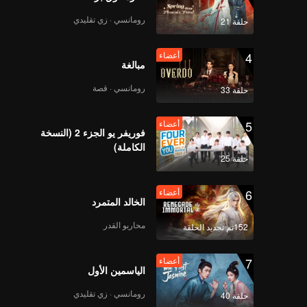
رومانسي · زي تقليدي
حلقة 21
4
أعضاء
مبالغة
رومانسي · قصة
حلقة 33
5
أعضاء
فوريفر يو الجزء 2 (النسخة
الكاملة)
حلقة 25
6
أعضاء
الخالد المتمرد
محاربو القدر
152تم تجديد الحلقة
7
أعضاء
الياسمين الأول
رومانسي · زي تقليدي
حلقة 40