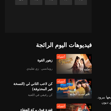
فيديوهات اليوم الرائجة
1
أعضاء
زهور القوة
رومانسي · زي تقليدي
حلقة 36
2
أعضاء
كن لاعب الثاني لي (النسخة
غير المحذوفة)
4تم تجديد الحلقة
كن رفيقي في اللعبة
ها ببرود.
ي ديون
3
أعضاء
الأم
قفزة فوق بركة العنقاء