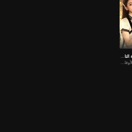
أغلق عليها (النسخة التايلاندية)
الحب المقدر في الأوقات المضطربة