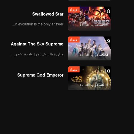
8
أعضاء
Swallowed Star
Human evolution is the only answer.
235تم تجديد الحلقة
9
أعضاء
Against The Sky Supreme
مبارزة بالسيف لمرة واحدة تشعر بالحرية
534تم تجديد الحلقة
10
أعضاء
Supreme God Emperor
611تم تجديد الحلقة