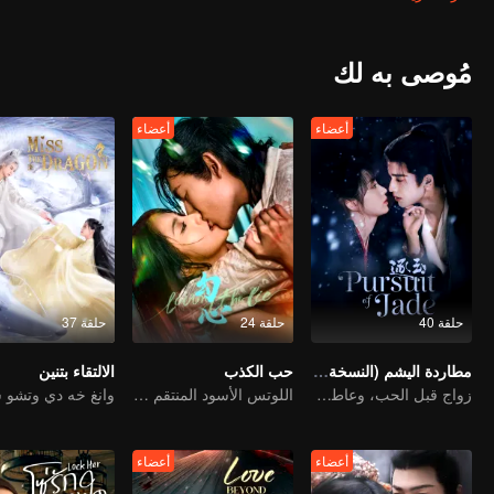
لينغ...
مُوصى به لك
أعضاء
أعضاء
حلقة 40
حلقة 24
حلقة 37
مطاردة اليشم (النسخة الإنجليزية)
حب الكذب
الالتقاء بتنين
زواج قبل الحب، وعاطفة تتشكل في الحرب
اللوتس الأسود المنتقم يقع في حب الشاب المارق
أعضاء
أعضاء