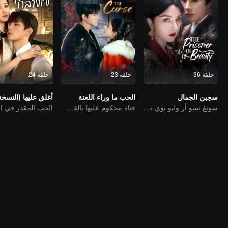
حلقة 36
حلقة 23
حلقة 24
سجين الجمال
الحب ما وراء اللعنة
سونغ تسو أر وليو يوي نينغ يركزان على الخلاف العائلي والرومانسية
فتاة محكوم عليها بالفشل تقع في حب مصاص الدماء الخالد