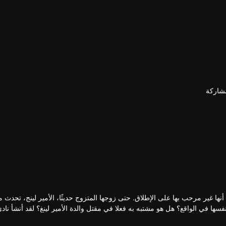
شاركة
ها غير مرحب بها على الإطلاق. حتى زوجها المتزوج حديثًا، الأمير لينج، تحدث مع
 في الواقع؟ هل هو مشتبه به فعلا في مقتل والدة الأمير لينغ؟ لقد أنشأ ناد
 بالفعل اهتمام الأمير ذو الوجه البارد. عمل الاثنان معًا لحل لغز سقوط الملكة 