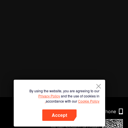
By using the website, you are agreeing to our
Privacy Policy
and the use of cookies in
accordance with our
Cookie Policy.
Phone
Accept
امسح رمز الاستجابة السريعة