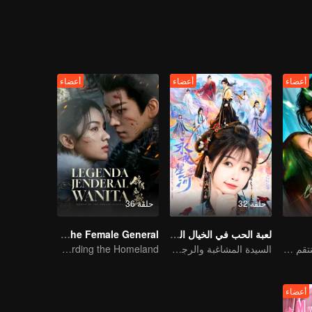
أعضاء
أعضاء
أعضاء
حلقة 32
حلقة 36
لعبة الحب في الخيال الشرقي (النسخة الإنجليزية)
Legend of The Female General
اللوتس الأسود المنتقم يقع في حب الشاب المارق
السيدة المشاغبة والرجل الوسيم المتغطرس
Zhou Ye and Cheng Lei Star in Drama About a Young General Guarding the Homeland
أعضاء