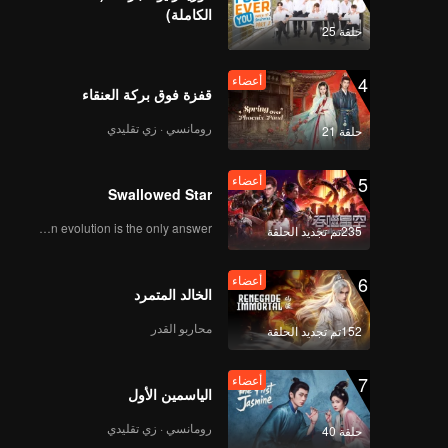
الكاملة)
حلقة 25
4
أعضاء
قفزة فوق بركة العنقاء
رومانسي · زي تقليدي
حلقة 21
5
أعضاء
Swallowed Star
Human evolution is the only answer.
235تم تجديد الحلقة
6
أعضاء
الخالد المتمرد
محاربو القدر
152تم تجديد الحلقة
7
أعضاء
الياسمين الأول
رومانسي · زي تقليدي
حلقة 40