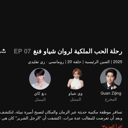
رحلة الحب الملكية لروان شياو فنغ
EP 07
م
2025
|
الصين الرئيسية
|
حلقة 20
|
رومانسي · زي تقليدي
Guan Zijing
وي شياو
دنغ كاي
المخرج
الممثل
الممثل
تسافر موظفة مكتبية حديثة عبر الزمان والمكان لتصبح أميرة نبيلة، لتكتشف أن
وبعد أن تعرضت للمقالب عدة مرات، اكتشفت أن "الرجل الشرير" كان هي نفسها
القديم وقدم قصة بوليسية عن "قتل السيناريو". كانت حيله لا حصر لها، وقد نال
اقرأ المزيد