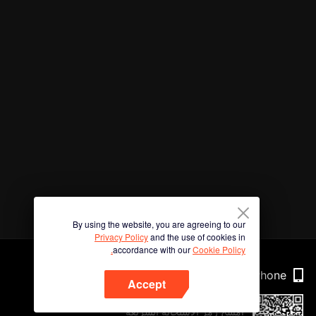
By using the website, you are agreeing to our
Privacy Policy
and the use of cookies in
accordance with our
Cookie Policy.
Phone
Accept
امسح رمز الاستجابة السريعة