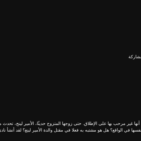
شاركة
ها غير مرحب بها على الإطلاق. حتى زوجها المتزوج حديثًا، الأمير لينج، تحدث مع
 في الواقع؟ هل هو مشتبه به فعلا في مقتل والدة الأمير لينغ؟ لقد أنشأ ناد
 بالفعل اهتمام الأمير ذو الوجه البارد. عمل الاثنان معًا لحل لغز سقوط الملكة 