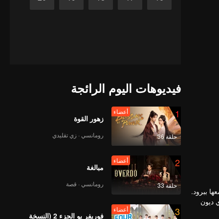
فيديوهات اليوم الرائجة
1
أعضاء
زهور القوة
رومانسي · زي تقليدي
حلقة 36
2
أعضاء
مبالغة
رومانسي · قصة
حلقة 33
ها ببرود.
ي ديون
3
أعضاء
الأم
فوريفر يو الجزء 2 (النسخة