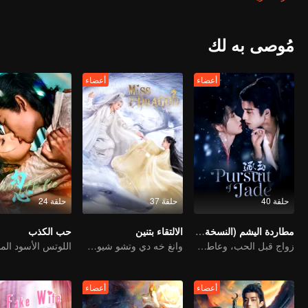
لينغ...
مُوصى به لك
أعضاء
أعضاء
حلقة 40
حلقة 37
حلقة 24
مطاردة اليشم (النسخة الإنجليزية)
الالتقاء بتنين
حب الكذب
زواج قبل الحب، وعاطفة تتشكل في الحرب
وانغ خه دي وتشو شيوى دان في أربعة أعمار من الحب
أعضاء
أعضاء