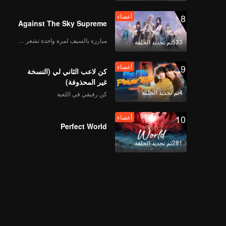
8
أعضاء
Against The Sky Supreme
مبارزة بالسيف لمرة واحدة تشعر بالحرية
533تم تجديد الحلقة
9
أعضاء
كن لاعب الثاني لي (النسخة
غير المحذوفة)
4تم تجديد الحلقة
كن رفيقي في اللعبة
10
أعضاء
Perfect World
281تم تجديد الحلقة