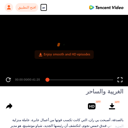
افتح التطبيق
ar
Enjoy smooth and HD episodes
00:00:00
/
00:41:20
الغريبة والساحر
بالصدفة، أصبحت يي ران، التي كانت تكسب قوتها من أعمال عابرة، عاملة منزلية
محترفة في فندق خمس نجوم، لتكتشف أن رئيسها الجديد، شياو موتشينغ، هو مدير
المزيد