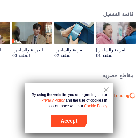
الفندق ورئيسها المباشر. وبينما يتعاملان مع نزلاء غريبي الأطوار ومعاناة الفندق، تقع
خلافات بين يي ران وشياو موتشينغ، لكنهما تتقاربان تدريجيًا رغم اختلافاتهما.
قائمة التشغيل
أعضاء
الغريبة والساحر |
الغريبة والساحر |
الغريبة والساحر |
ا
الحلقة 01
الحلقة 02
الحلقة 03
مقاطع حصرية
By using the website, you are agreeing to our
Loading…
Privacy Policy
and the use of cookies in
accordance with our
Cookie Policy.
Accept
افتح التطبيق